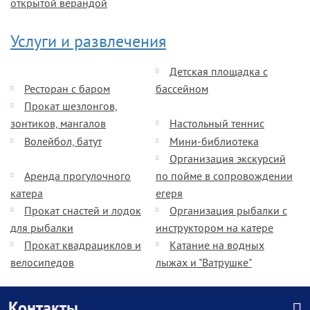
открытой верандой
Услуги и развлечения
Детская площадка с
Ресторан с баром
бассейном
Прокат шезлонгов,
зонтиков, мангалов
Настольный теннис
Волейбол, батут
Мини-библиотека
Организация экскурсий
Аренда прогулочного
по пойме в сопровождении
катера
егеря
Прокат снастей и лодок
Организация рыбалки с
для рыбалки
инструктором на катере
Прокат квадрациклов и
Катание на водных
велосипедов
лыжах и "Ватрушке"
Контакты