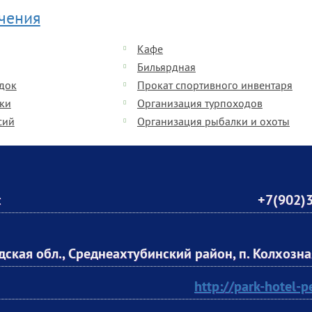
ечения
Кафе
Бильярдная
одок
Прокат спортивного инвентаря
ки
Организация турпоходов
сий
Организация рыбалки и охоты
:
+7(902)
дская обл., Среднеахтубинский район, п. Колхозна
http://park-hotel-p