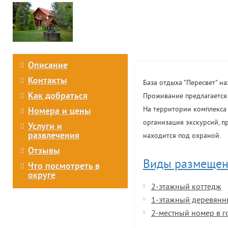
Описание
Контакты
База отдыха "Пересвет" на
Как добраться
Проживание предлагается 
На территории комплекса е
Номера и цены
организация экскурсий, п
Услуги и
развлечения
находится под охраной.
Отзывы
Виды размещен
Что посмотреть в
округе
2-этажный коттедж
1-этажный деревянн
2-местный номер в г