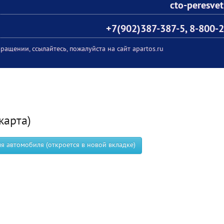
cto-peresve
+7(902)387-387-5, 8-800-
ращении, ссылайтесь, пожалуйста на сайт apartos.ru
карта)
 автомобиля (откроется в новой вкладке)