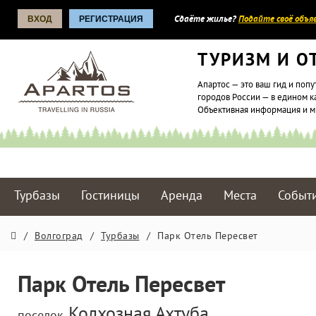
ВХОД
РЕГИСТРАЦИЯ
Сдаёте жилье?
Подайте своё объяв
ТУРИЗМ И О
Апартос — это ваш гид и попу
городов России — в едином к
Объективная информация и 
Турбазы
Гостиницы
Аренда
Места
Событ
/
Волгоград
/
Турбазы
/
Парк Отель Пересвет
Парк Отель Пересвет
Колхозная Ахтуба