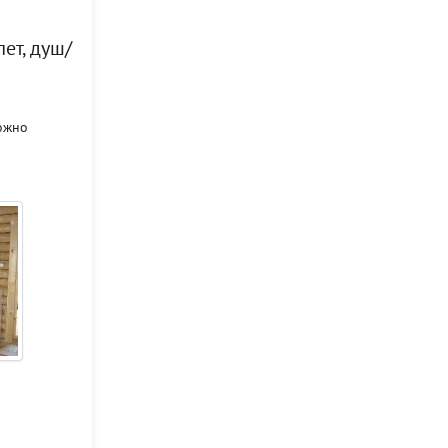
ет, душ/
ожно