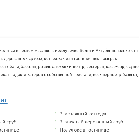
ходится в лесном массиве в междуречье Волги и Ахтубы, недалеко от г.
в деревянных срубах, коттеджах или гостиничных номерах.
сть баня, бассейн, развлекательный центр, ресторан, кафе-бар, осуще
рокат лодок и катеров с собственной пристани, весь периметр базы от
ия
2-х этажный коттедж
ый сруб
2-этажный деревянный сруб
остинице
Полулюкс в гостинице