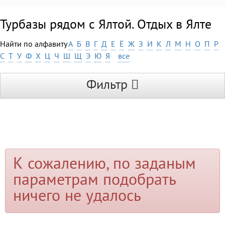
Турбазы рядом с Ялтой. Отдых в Ялте
Найти по алфавиту
А
Б
В
Г
Д
Е
Ё
Ж
З
И
К
Л
М
Н
О
П
Р
С
Т
У
Ф
Х
Ц
Ч
Ш
Щ
Э
Ю
Я
все
Фильтр
К сожалению, по заданым
параметрам подобрать
ничего не удалось