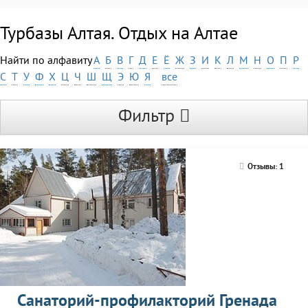
Турбазы Алтая. Отдых на Алтае
Найти по алфавиту
А
Б
В
Г
Д
Е
Ё
Ж
З
И
К
Л
М
Н
О
П
Р
С
Т
У
Ф
Х
Ц
Ч
Ш
Щ
Э
Ю
Я
все
Фильтр
Отзывы: 1
Санаторий-профилакторий Гренада