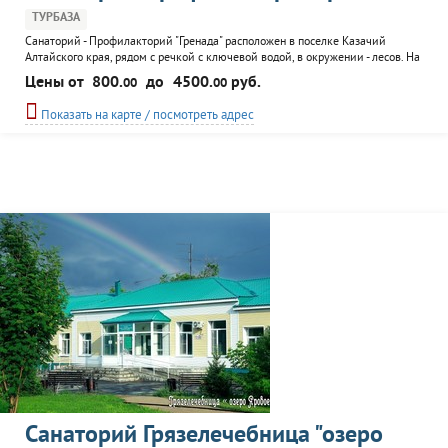
ТУРБАЗА
Санаторий - Профилакторий "Гренада" расположен в поселке Казачий
Алтайского края, рядом с речкой с ключевой водой, в окружении - лесов. На
территории санатория - большое искусственное озеро, лесопарковая зона,
Цены от
800.
до
4500.
руб.
00
00
дорожки для пеших, велосипедных, лыжных прогулок. Санаторный комплекс
состоит из административного комплекса, на первом этаже которого
Показать на карте / посмотреть адрес
расположены кафе, буфетный киоск,
Санаторий Грязелечебница "озеро