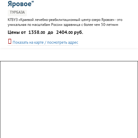
Яровое"
ТУРБАЗА
КГБУЗ «Краевой лечебно-реабилитационный центр озеро Яровое» - это
уникальная по масштабам России здравница с более чем 50-летним
стажем, сочетающая в себе многолетний опыт работы
Цены от
1358.
до
2404.
руб.
00
00
высококвалифицированных специалистов и целебную силу самой
природы.
Показать на карте / посмотреть адрес