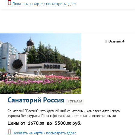
любителей спорта предусмотрен оздоровительный комплекс с большим
Показать на карте / посмотреть адрес
спортивным залом, тренажерный зал и прокат...
Отзывы: 4
Санаторий Россия
ТУРБАЗА
Санаторий "Россия" - это крупнейший санаторный комплекс Алтайского
курорта Белокурихи. Парк с фонтанами, цветниками, естественными
аллеями занимает 8 га. Отдыхающим предоставляются комфортные номера
Цены от
1670.
до
5500.
руб.
00
00
в двух гостиничных номерах и отдельно-стоящем эко-отеле "Эхо" (четыре
звезды). На территории комплекса расположены рестораны и бассейны,
Показать на карте / посмотреть адрес