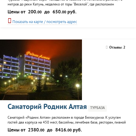
метров до реки Катунь, недалеко от горы "Веселой", где расположен
комплекс зимних развлечений "Гора Веселая", озера Ая и скалы "Чертов
Цены от
200.
до
650.
руб.
00
00
Палец". К услугам гостей летние домики, на три двухместных номера, в
каждом - две кровати, тумбочка и водопровод; и благоустроенный теплый
Показать на карте / посмотреть адрес
дом, с...
Отзывы: 2
Санаторий Родник Алтая
ТУРБАЗА
Санаторий «Родник Алтая» расположен в городе Белокуриха. К услугам
гостей два корпуса на 450 мест, бассейны, лечебная база, ресторан, пивной
бар с собственной пивоварней, салон красоты, бильярдный клуб,
Цены от
2380.
до
8416.
руб.
00
00
киноконцертный зал, детская игровая комната и экскурсионное бюро. Для