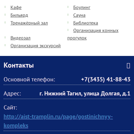
Кафе
Боулинг
Бильярд
Сауна
Тренажёрный зал
Библиотека
Организация конных
Видеозал
прогулок
Организация экскурсий
Контакты
Основной телефон:
+7(3435) 41-88-43
Адрес:
г. Нижний Тагил, улица Долгая, д.1
Сайт:
http://aist-tramplin.ru/page/gostinichnyy-
kompleks