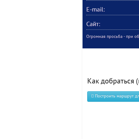
E-mail:
Сайт:
Огромная просьба - при об
Как добраться (
Построить маршрут для