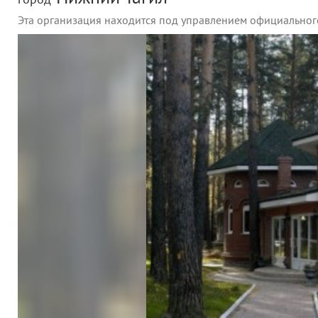
город
Эта организация находится под управлением официальног