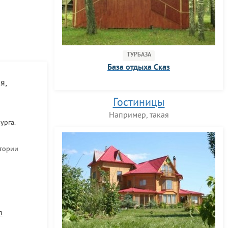
ТУРБАЗА
База отдыха Сказ
я,
Гостиницы
Например, такая
урга.
итории
в