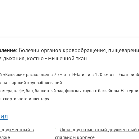
ление:
Болезни органов кровообращения, пищеварени
 дыхания, костно - мышечной ткан.
Ключики» расположен в 7 км от г. Н-Тагил и в 120 км от г. Екатеринб
 на широкий круг заболеваний.
омера, кафе, бар, банкетный зал, финская сауна с бассейном. На терр
т спортивного инвентаря.
ия
 двухместный в
Люкс двухкомнатный двухместный 
едже
спальном корпусе