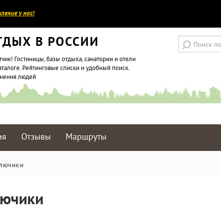
ление у нас!
ТДЫХ В РОССИИ
тчик! Гостиницы, базы отдыха, санатории и отели
аталоге. Рейтинговые списки и удобный поиск.
мнения людей
ия
Отзывы
Маршруты
лючики
лючики