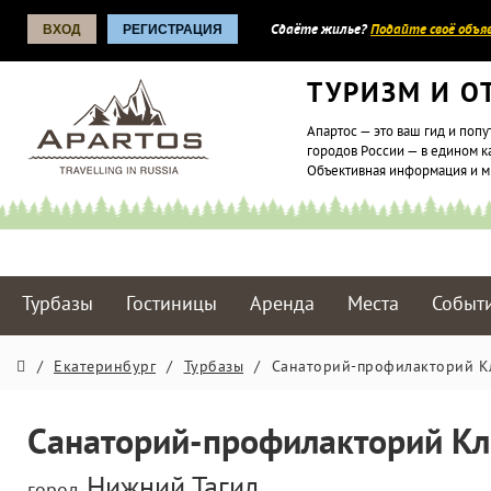
ВХОД
РЕГИСТРАЦИЯ
Сдаёте жилье?
Подайте своё объяв
ТУРИЗМ И О
Апартос — это ваш гид и попу
городов России — в едином к
Объективная информация и 
Турбазы
Гостиницы
Аренда
Места
Событ
/
Екатеринбург
/
Турбазы
/
Санаторий-профилакторий К
Санаторий-профилакторий К
Нижний Тагил