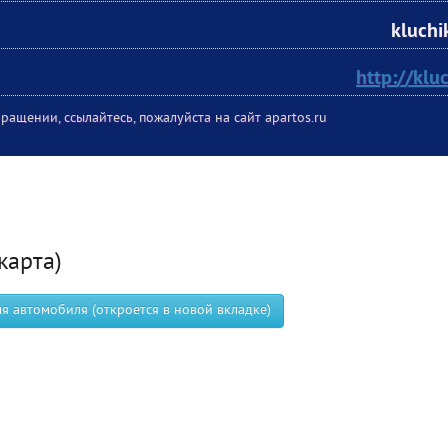
kluchi
http://kluc
ращении, ссылайтесь, пожалуйста на сайт apartos.ru
карта)
 автомобиля (откроется в новой вкладке)