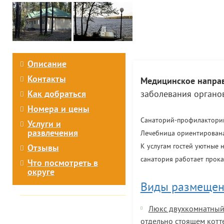
Описание
Контакты
Медицинское направ
Как добраться
заболевания органов
Номера и цены
Санаторий-профилакторий «
Услуги и
развлечения
Лечебница ориентирована
К услугам гостей уютные н
Отзывы
санатория работает прока
Что посмотреть в
округе
Виды размещен
Люкс двухкомнатный
отдельно стоящем котт