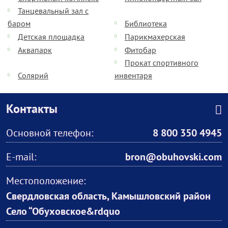
Танцевальный зал с
баром
Библиотека
Детская площадка
Парикмахерская
Аквапарк
Фитобар
Прокат спортивного
Солярий
инвентаря
Контакты
Основной телефон:
8 800 350 4945
E-mail:
bron@obuhovski.com
Местоположение:
Свердловская область, Камышловский район
Село “Обуховское&rdquo