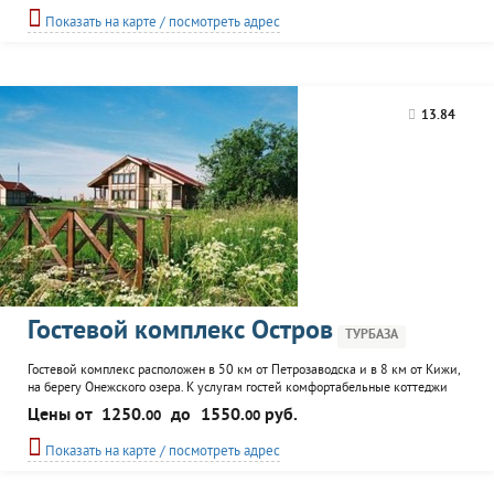
Показать на карте / посмотреть адрес
13.84
Гостевой комплекс Остров
ТУРБАЗА
Гостевой комплекс расположен в 50 км от Петрозаводска и в 8 км от Кижи,
на берегу Онежского озера. К услугам гостей комфортабельные коттеджи
семейного и гостиничного типа, баня, столовая. Для любителей рыбной
Цены от
1250.
до
1550.
руб.
00
00
ловли - организация рыбалки (как в летнее, так и в зимнее время года).
Возможна услуга трансфера до о. Кижи.
Показать на карте / посмотреть адрес