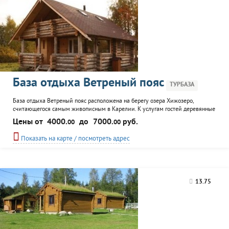
База отдыха Ветреный пояс
ТУРБАЗА
База отдыха Ветреный пояс расположена на берегу озера Хижозеро,
считающегося самым живописным в Карелии. К услугам гостей деревянные
коттеджи с удобствами и кухней, баня. Для любителей активного отдыха -
Цены от
4000.
до
7000.
руб.
00
00
организация охоты, рыбалки, походы в лес. Возможен трансфер.
Показать на карте / посмотреть адрес
13.75