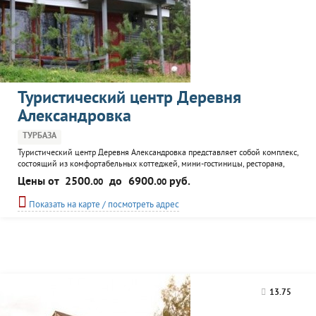
Туристический центр Деревня
Александровка
ТУРБАЗА
Туристический центр Деревня Александровка представляет собой комплекс,
состоящий из комфортабельных коттеджей, мини-гостиницы, ресторана,
бани. Комплекс расположен на берегу одного из самых чистых озер в Европе
Цены от
2500.
до
6900.
руб.
00
00
- Пертозеро, в 50 км от Петрозаводска. Гостям предоставляется возможность
совершить экскурсионные прогулки по местным достопримечательностям,
Показать на карте / посмотреть адрес
покататься на лодках, заняться рыбалкой.
13.75