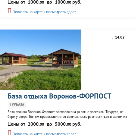
Цены от
1000.
до
1000.
руб.
00
00
охоты. Местная природа считается самой экологически чистой и
нетронутой в Карелии, поэтому в лесах можно встретить бурого медведя,
Показать на карте / посмотреть адрес
волка, лося, а в озере обитает такая рыба как язь, налим...
14.02
База отдыха Воронов-ФОРПОСТ
ТУРБАЗА
База отдыха Воронов-Форпост расположена рядом с поселком Тиурула, на
берегу озера. Гостям предоставляется возможность разместиться в одном из
комфортабельных коттеджей, на территории базы. Для большой компании
Цены от
2000.
до
5000.
руб.
00
00
предусмотрен специальный VIP-коттедж семейного типа на 6 персон. К
услугам отдыхающих организация рыбалки и охоты, прогулки на катере по
Показать на карте / посмотреть адрес