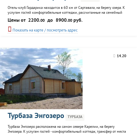
Отель-клуб Гардарика находится в 60 км от Сартавала, на берегу озера. К
услугам гостей комфортабельные коттеджи, рассчитанные на семейный
отдых или на дружескую встречу большой компании. На территории клуба
Цены от
2200.
до
8900.
руб.
00
00
работает ресторан, пункт проката туристического инвентаря. Опытные
инструкторы помогут в организации рыбной ловли или проведут экскурсию
Показать на карте / посмотреть адрес
по местным достопримечательностям. Возможна...
14.20
Турбаза Энгозеро
ТУРБАЗА
Турбаза Энгозеро расположена на самом севере Карелии, на берегу
Энгозера. К услугам гостей - комфортабельный коттедж, трансфер от места
прибытия до территории турбазы, а также организация рыбной ловли или