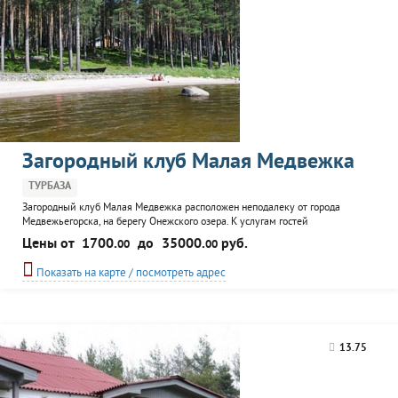
Загородный клуб Малая Медвежка
ТУРБАЗА
Загородный клуб Малая Медвежка расположен неподалеку от города
Медвежьегорска, на берегу Онежского озера. К услугам гостей
комфортабельные коттеджи, рассчитанные как на большую компанию, так
Цены от
1700.
до
35000.
руб.
00
00
и на уединенный романтический отдых. На территории клуба находится
ресторан, баня, прокат спортивного инвентаря и катеров. Возможна
Показать на карте / посмотреть адрес
организация рыбалки, экскурсий и других видов активного отдыха.
13.75