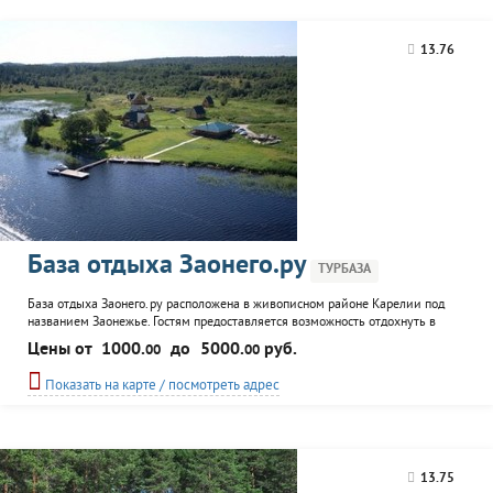
13.76
База отдыха Заонего.ру
ТУРБАЗА
База отдыха Заонего.ру расположена в живописном районе Карелии под
названием Заонежье. Гостям предоставляется возможность отдохнуть в
одном из деревянных коттеджей, попариться в бане, совершить
Цены от
1000.
до
5000.
руб.
00
00
экскурсионные прогулки по достопримечательностям региона. Для рыбаков
и охотников - организация рыбной ловли на катерах и лодках, охота в
Показать на карте / посмотреть адрес
сопровождении егеря.
13.75