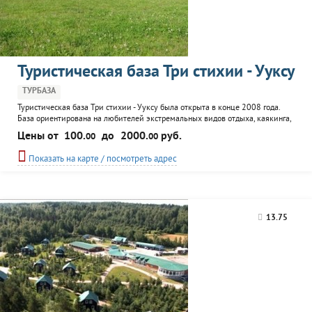
Туристическая база Три стихии - Ууксу
ТУРБАЗА
Туристическая база Три стихии - Ууксу была открыта в конце 2008 года.
База ориентирована на любителей экстремальных видов отдыха, каякинга,
рафтинга, пеших походов, рыбалки и туризма. К услугам гостей деревянные
Цены от
100.
до
2000.
руб.
00
00
домики с каминами, столовая, баня.
Показать на карте / посмотреть адрес
13.75