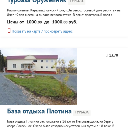
Турбаза Оружейник
ТУРБАЗА
Расположение: Карелия, Лоухский р-н, п.Энгозеро. Гостевой дом расчитан на
8чел.+2доп.места на диване первого этажа. В доме: просторный холл с
угловым диваном, Т.В. Триколор, большим обеденным столом. Кухня с
Цены от
1000.
до
1000.
руб.
00
00
необходимой посудой, микроволновка, газовая плита, холодильник,
обеденный стол. Санузел с душевой кабиной, горячая и холодная вода. На
Показать на карте / посмотреть адрес
втором этаже небольшой холл и три гостевых номера. В 20м
13.70
База отдыха Плотина
ТУРБАЗА
База отдыха Плотина расположена в 16 км от Петрозаводска, на берегу
озера Лососиное. Озеро было создано искусственным путем в 18 веке. В