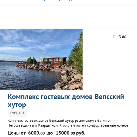
водам озера.
13.86
Комплекс гостевых домов Вепсский
хутор
ТУРБАЗА
Комплекс гостевых домов Вепсский хутор расположен в 65 км от
Петрозаводска в п. Кварцитном. К услугам гостей комфортабельные номера
в коттедже, домик с баней на плаву, кафе, прокат катеров и лодок.
Цены от
6000.
до
15000.
руб.
00
00
Возможна организация рыбалки и охоты в сопровождении опытного егеря.