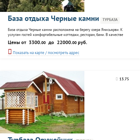
База отдыха Черные камни
ТУРБАЗА
База отдыха Черные камни расположена на берегу озера Янисьярви. К
услугам гостей комфортабельные коттеджи, ресторан, бани. В качестве
развлечения отдыхающим предоставляется возможность заняться
Цены от
3300.
до
22000.
руб.
00
00
рыбалкой, покататься на водном транспорте или совершить пеший поход по
карельскому лесу. Возможна организация услуги трансфера, в том числе на
Показать на карте / посмотреть адрес
вертолете из Санкт-Петербурга. Стоимость размещения в...
13.75