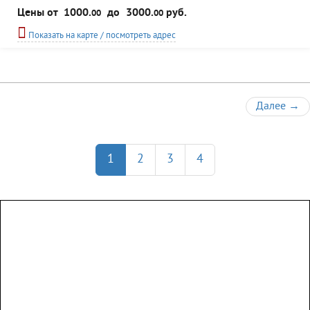
настоящее время оно считается одним из самых чистых в этой местности. К
Цены от
1000.
до
3000.
руб.
00
00
услугам гостей комфортабельные номера, кафе-бар, баня. Возможна
организация охоты и рыбной ловли.
Показать на карте / посмотреть адрес
Далее
→
1
2
3
4