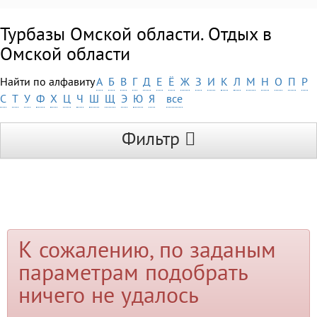
Турбазы Омской области. Отдых в
Омской области
Найти по алфавиту
А
Б
В
Г
Д
Е
Ё
Ж
З
И
К
Л
М
Н
О
П
Р
С
Т
У
Ф
Х
Ц
Ч
Ш
Щ
Э
Ю
Я
все
Фильтр
К сожалению, по заданым
параметрам подобрать
ничего не удалось