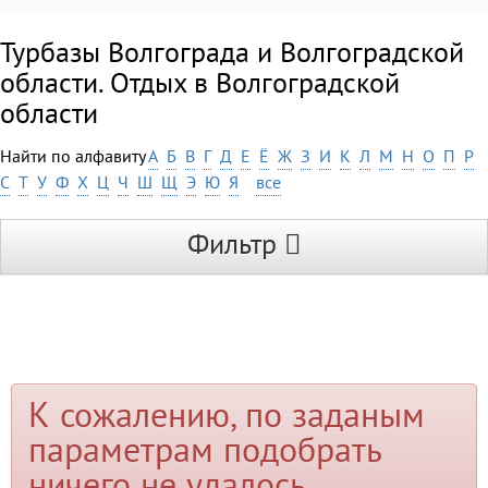
Турбазы Волгограда и Волгоградской
области. Отдых в Волгоградской
области
Найти по алфавиту
А
Б
В
Г
Д
Е
Ё
Ж
З
И
К
Л
М
Н
О
П
Р
С
Т
У
Ф
Х
Ц
Ч
Ш
Щ
Э
Ю
Я
все
Фильтр
К сожалению, по заданым
параметрам подобрать