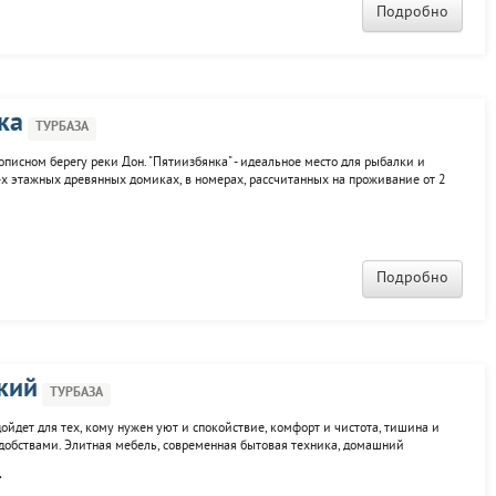
Подробно
ка
ТУРБАЗА
писном берегу реки Дон. "Пятиизбянка" - идеальное место для рыбалки и
-х этажных древянных домиках, в номерах, рассчитанных на проживание от 2
дением, кухней для приготовления пищи. На базе есть два банкетных зала для
Подробно
кий
ТУРБАЗА
ойдет для тех, кому нужен уют и спокойствие, комфорт и чистота, тишина и
добствами. Элитная мебель, современная бытовая техника, домашний
тернет. В доме располагается столовая, 3 спальни,2 сан. узла. Имеется
.
a") На...