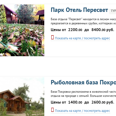
Парк Отель Пересвет
ТУ
База отдыха "Пересвет" находится в лесном мас
предлагается в деревянных срубах, коттеджах и
развлекательный центр, ресторан, кафе-бар, ос
Цены от
2200.
до
8400.
руб.
00
00
пристани, весь периметр базы отдыха...
Показать на карте / посмотреть адрес
Рыболовная база Покр
База Покровка расположена в живописной части
отдыха на природе с семьей. Большое количест
Цены от
1400.
до
2600.
руб.
00
00
Показать на карте / посмотреть адрес