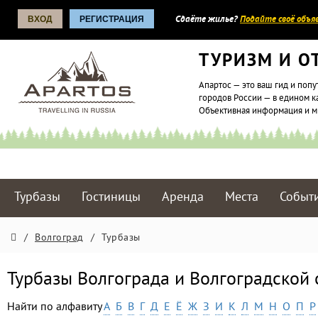
ВХОД
РЕГИСТРАЦИЯ
Сдаёте жилье?
Подайте своё объяв
ТУРИЗМ И О
Апартос — это ваш гид и попу
городов России — в едином к
Объективная информация и 
Турбазы
Гостиницы
Аренда
Места
Событ
/
Волгоград
/
Турбазы
Турбазы Волгограда и Волгоградской 
Найти по алфавиту
А
Б
В
Г
Д
Е
Ё
Ж
З
И
К
Л
М
Н
О
П
Р