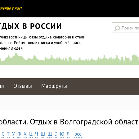
ление у нас!
ТДЫХ В РОССИИ
тчик! Гостиницы, базы отдыха, санатории и отели
аталоге. Рейтинговые списки и удобный поиск.
мнения людей
ия
Отзывы
Маршруты
области. Отдых в Волгоградской област
С
Т
У
Ф
Х
Ц
Ч
Ш
Щ
Э
Ю
Я
все