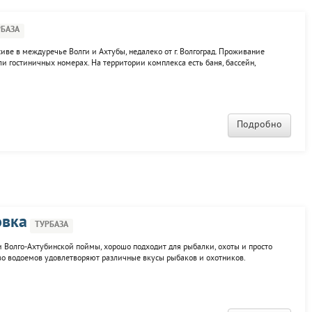
РБАЗА
сиве в междуречье Волги и Ахтубы, недалеко от г. Волгоград. Проживание
ли гостиничных номерах. На территории комплекса есть баня, бассейн,
уществляестя организация экскурсий, прокат лодок и катеров с собственной
Подробно
овка
ТУРБАЗА
 Волго-Ахтубинской поймы, хорошо подходит для рыбалки, охоты и просто
во водоемов удовлетворяют различные вкусы рыбаков и охотников.