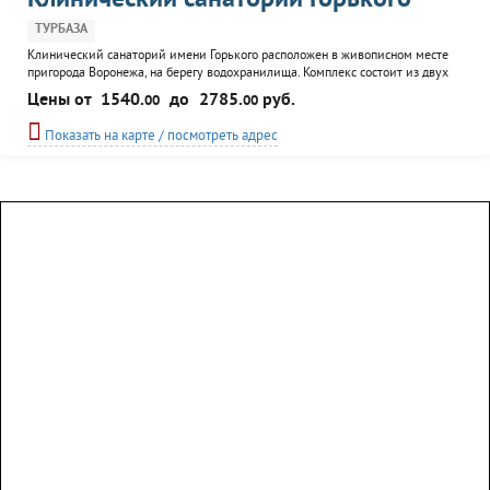
Клинический санаторий Горького
ТУРБАЗА
Клинический санаторий имени Горького расположен в живописном месте
пригорода Воронежа, на берегу водохранилища. Комплекс состоит из двух
пяти- и девятиэтажных жилых корпусов, лечебного центра и столовой.
Цены от
1540.
до
2785.
руб.
00
00
Санаторий работает круглый год и рассчитан на 500 отдыхающих.
Здравница считается одной из лучших в своей области. Квалификация
Показать на карте / посмотреть адрес
медицинского персонала - на самом высоком уровне.