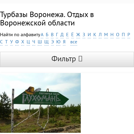
Турбазы Воронежа. Отдых в
Воронежской области
Найти по алфавиту
А
Б
В
Г
Д
Е
Ё
Ж
З
И
К
Л
М
Н
О
П
Р
С
Т
У
Ф
Х
Ц
Ч
Ш
Щ
Э
Ю
Я
все
Фильтр