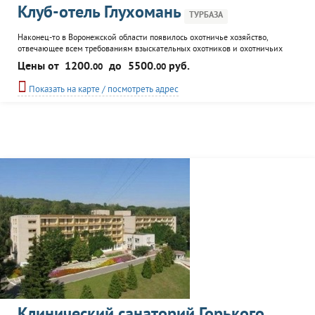
Клуб-отель Глухомань
ТУРБАЗА
Наконец-то в Воронежской области появилось охотничье хозяйство,
отвечающее всем требованиям взыскательных охотников и охотничьих
традиций! Клуб-отель Глухомань расположен в недалеко от города Бобров в
Цены от
1200.
до
5500.
руб.
00
00
15 км от села Лушниковка на берегу живописной реки Битюг. УСЛУГИ БАЗЫ
ОТДЫХА КОМФОРТНЫЕ НОМЕРА УЮТНЫЕ КОТТЕДЖИ - 20 номеров
Показать на карте / посмотреть адрес
РЕСТОРАН «ХАТА БОБРА» - на 80 мест БЕСЕДКИ ДЛЯ ОТДЫХА...