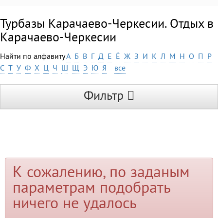
Турбазы Карачаево-Черкесии. Отдых в
Карачаево-Черкесии
Найти по алфавиту
А
Б
В
Г
Д
Е
Ё
Ж
З
И
К
Л
М
Н
О
П
Р
С
Т
У
Ф
Х
Ц
Ч
Ш
Щ
Э
Ю
Я
все
Фильтр
К сожалению, по заданым
параметрам подобрать
ничего не удалось