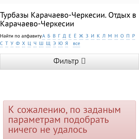
Турбазы Карачаево-Черкесии. Отдых в
Карачаево-Черкесии
Найти по алфавиту
А
Б
В
Г
Д
Е
Ё
Ж
З
И
К
Л
М
Н
О
П
Р
С
Т
У
Ф
Х
Ц
Ч
Ш
Щ
Э
Ю
Я
все
Фильтр
К сожалению, по заданым
параметрам подобрать
ничего не удалось