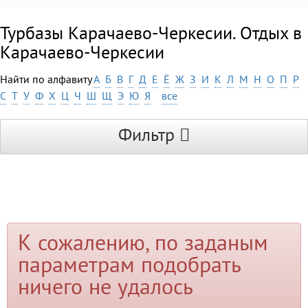
Турбазы Карачаево-Черкесии. Отдых в
Карачаево-Черкесии
Найти по алфавиту
А
Б
В
Г
Д
Е
Ё
Ж
З
И
К
Л
М
Н
О
П
Р
С
Т
У
Ф
Х
Ц
Ч
Ш
Щ
Э
Ю
Я
все
Фильтр
К сожалению, по заданым
параметрам подобрать
ничего не удалось