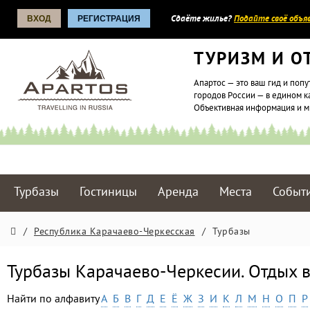
ВХОД
РЕГИСТРАЦИЯ
Сдаёте жилье?
Подайте своё объяв
ТУРИЗМ И О
Апартос — это ваш гид и попу
городов России — в едином к
Объективная информация и 
Турбазы
Гостиницы
Аренда
Места
Событ
/
Республика Карачаево-Черкесская
/
Турбазы
Турбазы Карачаево-Черкесии. Отдых 
Найти по алфавиту
А
Б
В
Г
Д
Е
Ё
Ж
З
И
К
Л
М
Н
О
П
Р