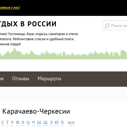
ление у нас!
ТДЫХ В РОССИИ
тчик! Гостиницы, базы отдыха, санатории и отели
аталоге. Рейтинговые списки и удобный поиск.
мнения людей
ия
Отзывы
Маршруты
в Карачаево-Черкесии
С
Т
У
Ф
Х
Ц
Ч
Ш
Щ
Э
Ю
Я
все