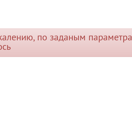
жалению, по заданым параметра
ось