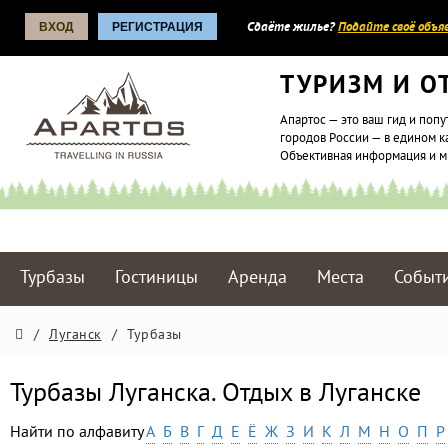
ВХОД
РЕГИСТРАЦИЯ
Сдаёте жилье?
Подайте своё объяв
ТУРИЗМ И О
Апартос — это ваш гид и попу
городов России — в едином к
Объективная информация и 
Турбазы
Гостиницы
Аренда
Места
Событ
/
Луганск
/
Турбазы
Турбазы Луганска. Отдых в Луганске
Найти по алфавиту
А
Б
В
Г
Д
Е
Ё
Ж
З
И
К
Л
М
Н
О
П
Р