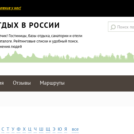
ление у нас!
ТДЫХ В РОССИИ
тчик! Гостиницы, базы отдыха, санатории и отели
аталоге. Рейтинговые списки и удобный поиск.
мнения людей
ия
Отзывы
Маршруты
С
Т
У
Ф
Х
Ц
Ч
Ш
Щ
Э
Ю
Я
все