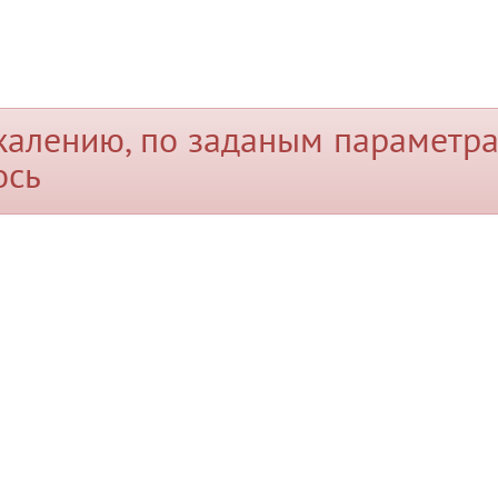
жалению, по заданым параметра
ось