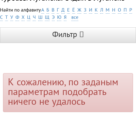
Найти по алфавиту
А
Б
В
Г
Д
Е
Ё
Ж
З
И
К
Л
М
Н
О
П
Р
С
Т
У
Ф
Х
Ц
Ч
Ш
Щ
Э
Ю
Я
все
Фильтр
К сожалению, по заданым
параметрам подобрать
ничего не удалось