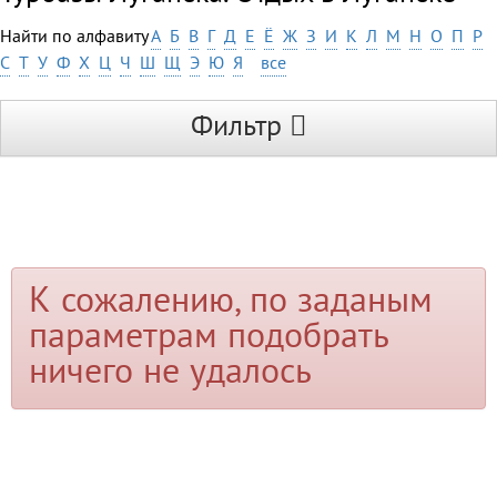
Найти по алфавиту
А
Б
В
Г
Д
Е
Ё
Ж
З
И
К
Л
М
Н
О
П
Р
С
Т
У
Ф
Х
Ц
Ч
Ш
Щ
Э
Ю
Я
все
Фильтр
К сожалению, по заданым
параметрам подобрать
ничего не удалось