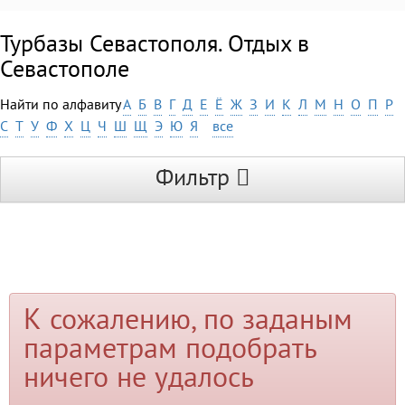
Турбазы Севастополя. Отдых в
Севастополе
Найти по алфавиту
А
Б
В
Г
Д
Е
Ё
Ж
З
И
К
Л
М
Н
О
П
Р
С
Т
У
Ф
Х
Ц
Ч
Ш
Щ
Э
Ю
Я
все
Фильтр
К сожалению, по заданым
параметрам подобрать
ничего не удалось