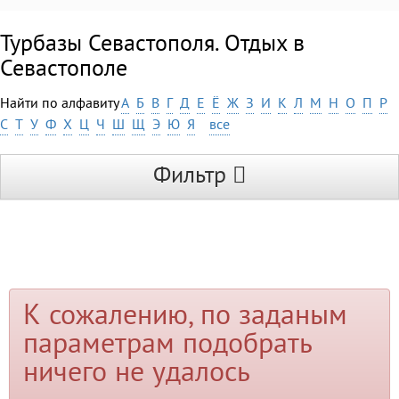
Турбазы Севастополя. Отдых в
Севастополе
Найти по алфавиту
А
Б
В
Г
Д
Е
Ё
Ж
З
И
К
Л
М
Н
О
П
Р
С
Т
У
Ф
Х
Ц
Ч
Ш
Щ
Э
Ю
Я
все
Фильтр
К сожалению, по заданым
параметрам подобрать
ничего не удалось