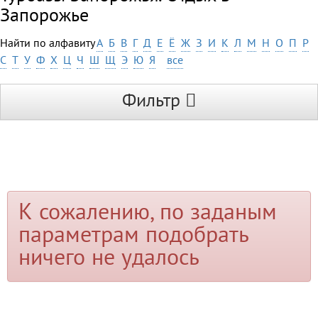
Запорожье
Найти по алфавиту
А
Б
В
Г
Д
Е
Ё
Ж
З
И
К
Л
М
Н
О
П
Р
С
Т
У
Ф
Х
Ц
Ч
Ш
Щ
Э
Ю
Я
все
Фильтр
К сожалению, по заданым
параметрам подобрать
ничего не удалось