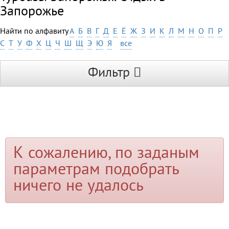
Запорожье
Найти по алфавиту
А
Б
В
Г
Д
Е
Ё
Ж
З
И
К
Л
М
Н
О
П
Р
С
Т
У
Ф
Х
Ц
Ч
Ш
Щ
Э
Ю
Я
все
Фильтр
К сожалению, по заданым
параметрам подобрать
ничего не удалось