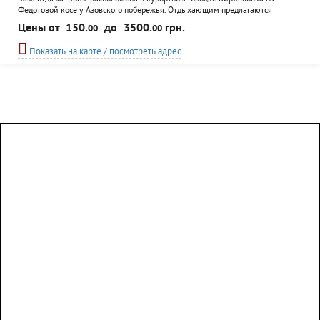
Федотовой косе у Азовского побережья. Отдыхающим предлагаются
различные варианты размещения, включая отдельные домики и
Цены от
150.
до
3500.
грн.
00
00
апартаменты. Во всех номерах - полные удобства, кухонные
принадлежности, кондиционеры. К услугам гостей кафе и бар, интернет-
Показать на карте / посмотреть адрес
салон, бильярд, аттракционы и развлекательные программы, прокат
роликов и