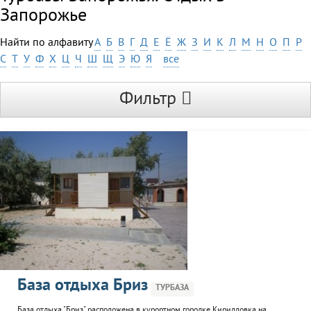
Запорожье
Найти по алфавиту
А
Б
В
Г
Д
Е
Ё
Ж
З
И
К
Л
М
Н
О
П
Р
С
Т
У
Ф
Х
Ц
Ч
Ш
Щ
Э
Ю
Я
все
Фильтр
База отдыха Бриз
ТУРБАЗА
База отдыха "Бриз" расположена в курортном городке Кирилловка на