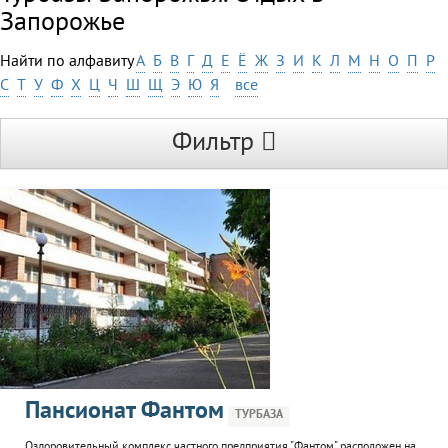
Запорожье
Найти по алфавиту
А
Б
В
Г
Д
Е
Ё
Ж
З
И
К
Л
М
Н
О
П
Р
С
Т
У
Ф
Х
Ц
Ч
Ш
Щ
Э
Ю
Я
все
Фильтр
Пансионат Фантом
ТУРБАЗА
Оздоровительный комплекс частного предприятия "Фантом" расположен на