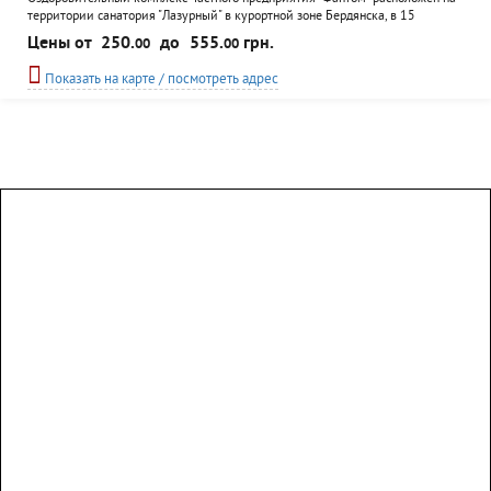
территории санатория "Лазурный" в курортной зоне Бердянска, в 15
минутах езды от городского центра. К услугам отдыхающих номера с
Цены от
250.
до
555.
грн.
00
00
полными удобствами, двухкомнатные повышенной комфортности и
блочного типа. Трехразовое комплексное питание, либо заказное в кафе на
Показать на карте / посмотреть адрес
территории пансионата, а также бильярдная...