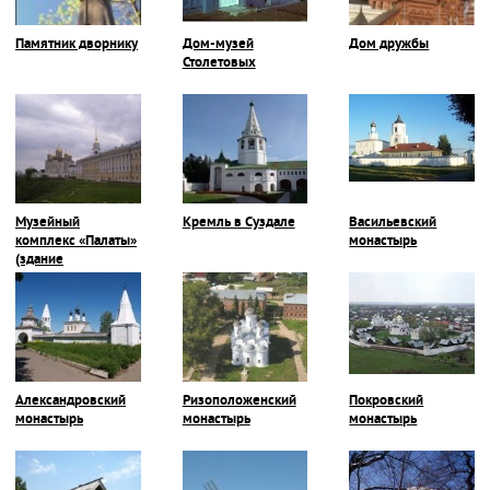
Памятник дворнику
Дом-музей
Дом дружбы
Столетовых
Музейный
Кремль в Суздале
Васильевский
комплекс «Палаты»
монастырь
(здание
Присутственных
мест)
Александровский
Ризоположенский
Покровский
монастырь
монастырь
монастырь