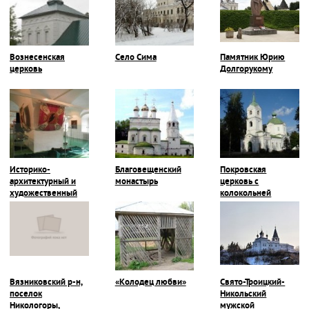
Вознесенская
Село Сима
Памятник Юрию
церковь
Долгорукому
Историко-
Благовещенский
Покровская
архитектурный и
монастырь
церковь с
художественный
колокольней
музей
Вязниковский р-н,
«Колодец любви»
Свято-Троицкий-
поселок
Никольский
Никологоры,
мужской