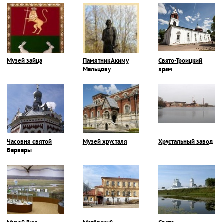
Музей зайца
Памятник Акиму
Свято-Троицкий
Мальцову
храм
Часовня святой
Музей хрусталя
Хрустальный завод
Варвары