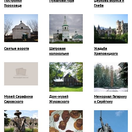
Постройки
Пужалова гора
Церковь Бориса и
Гороховца
Глеба
Святые ворота
Шатровая
Усадьба
колокольня
Храповицкого
Музей Серафима
Дом-музей
Мемориал Гагарину
Саровского
Жуковского
и Серёгину