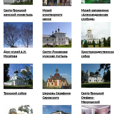
Свято-Троицкий
Музей
Музей-заповедник
женский монастырь
рукотворного
«Александровская
камня
слобода»
Дом-музей А.И.
Свято-Лукианова
Христорождественски
Мусатова
мужская пустынь
собор
Троицкий собор
Церковь Серафима
Свято-Троицкий
Саровского
Стефано-
Махрищский
монастырь