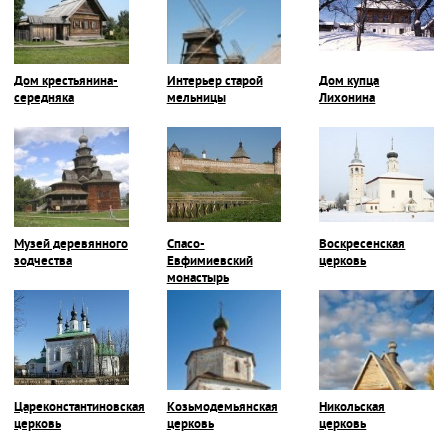
Дом крестьянина-
Интерьер старой
Дом купца
середняка
мельницы
Лихонина
Музей деревянного
Спасо-
Воскресенская
зодчества
Евфимиевский
церковь
монастырь
Цареконстантиновская
Козьмодемьянская
Никольская
церковь
церковь
церковь