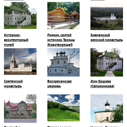
Покровская
монастырь
церковь
Историко-
Родник, святой
Знаменский
архитектурный
источник Троицы
женский монастырь
музей
Животворящей
Сретенский
Воскресенская
Дом Ершова
монастырь
церковь
(Сапожникова)