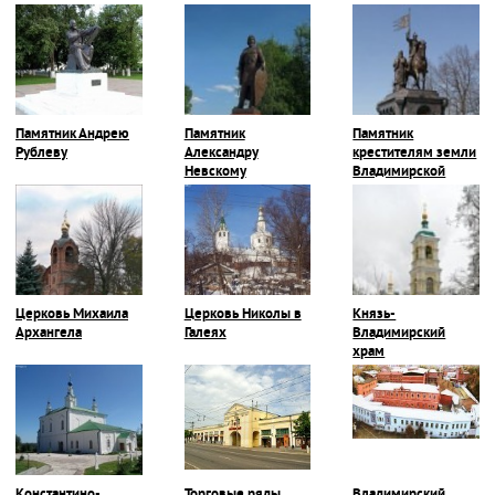
Памятник Андрею
Памятник
Памятник
Рублеву
Александру
крестителям земли
Невскому
Владимирской
Церковь Михаила
Церковь Николы в
Князь-
Архангела
Галеях
Владимирский
храм