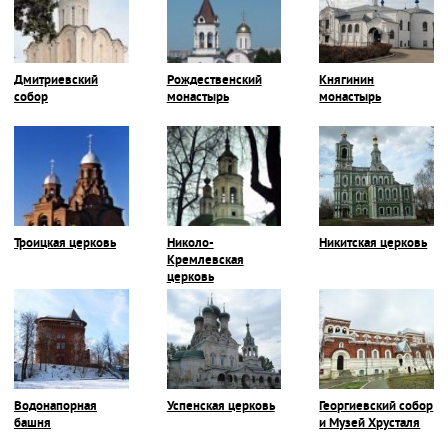
Дмитриевский
Рождественский
Княгинин
собор
монастырь
монастырь
Троицкая церковь
Николо-
Никитская церковь
Кремлевская
церковь
Водонапорная
Успенская церковь
Георгиевский собор
башня
и Музей Хрусталя