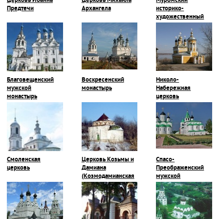
Церковь Иоанна
Церковь Михаила
Муромский
Предтечи
Архангела
историко-
художественный
музей
Благовещенский
Воскресенский
Николо-
мужской
монастырь
Набережная
монастырь
церковь
Смоленская
Церковь Козьмы и
Спасо-
церковь
Дамиана
Преображенский
(Козмодамианская
мужской
церковь)
монастырь