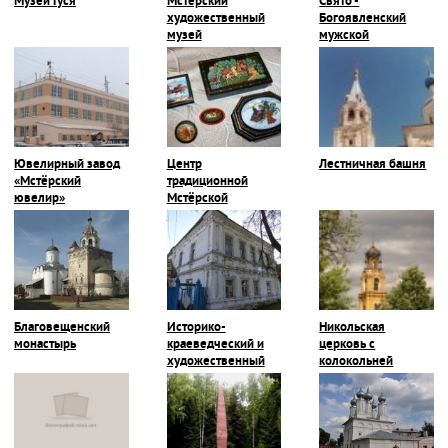
Музей Гуся
Мстёрский
Свято -
художественный
Богоявленский
музей
мужской
монастырь
Ювелирный завод
Центр
Лестничная башня
«Мстёрский
традиционной
ювелир»
Мстёрской
миниатюры
Благовещенский
Историко-
Никольская
монастырь
краеведческий и
церковь с
художественный
колокольней
музей