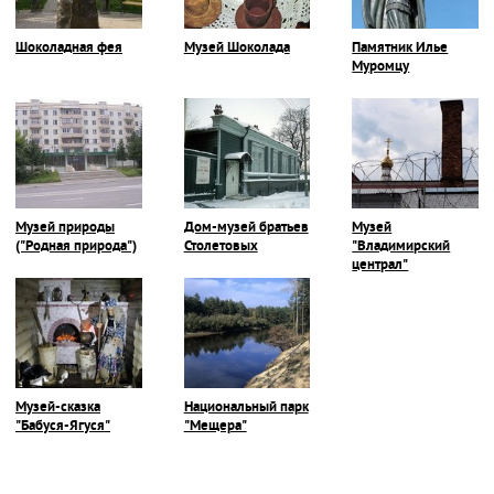
Шоколадная фея
Музей Шоколада
Памятник Илье
Муромцу
Музей природы
Дом-музей братьев
Музей
("Родная природа")
Столетовых
"Владимирский
централ"
Музей-сказка
Национальный парк
"Бабуся-Ягуся"
"Мещера"