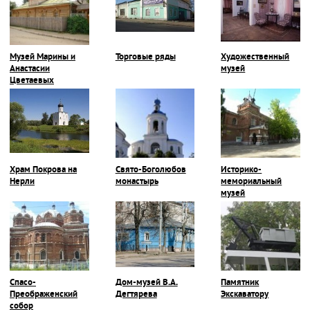
Музей Марины и
Торговые ряды
Художественный
Анастасии
музей
Цветаевых
Храм Покрова на
Свято-Боголюбов
Историко-
Нерли
монастырь
мемориальный
музей
Спасо-
Дом-музей В.А.
Памятник
Преображенский
Дегтярева
Экскаватору
собор