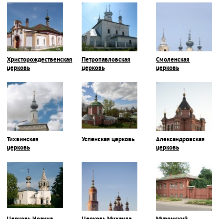
Христорождественская
Петропавловская
Смоленская
церковь
церковь
церковь
Тихвинская
Успенская церковь
Александровская
церковь
церковь