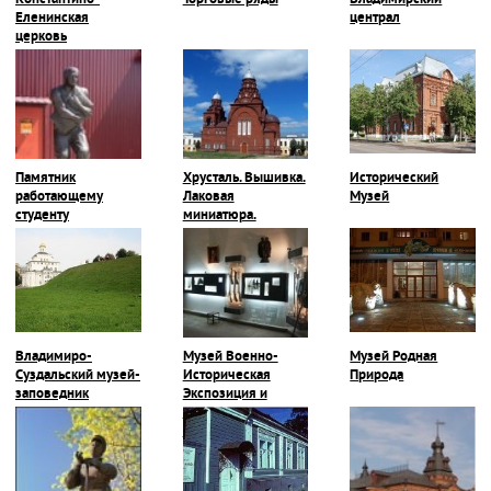
Константино-
Торговые ряды
Владимирский
Еленинская
централ
церковь
Памятник
Хрусталь. Вышивка.
Исторический
работающему
Лаковая
Музей
студенту
миниатюра.
Владимиро-
Музей Военно-
Музей Родная
Суздальский музей-
Историческая
Природа
заповедник
Экспозиция и
Галерея Героев-
Владимирцев