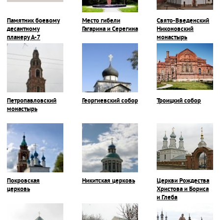
Памятник боевому
Место гибели
Свято-Введенский
десантному
Гагарина и Серегина
Никоновский
планеру А-7
монастырь
Петропавловский
Георгиевский собор
Троицкий собор
монастырь
Покровская
Никитская церковь
Церкви Рождества
церковь
Христова и Бориса
и Глеба