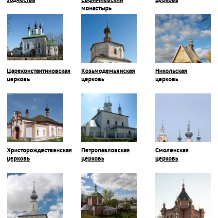
зодчества
Евфимиевский
церковь
монастырь
Цареконстантиновская
Козьмодемьянская
Никольская
церковь
церковь
церковь
Христорождественская
Петропавловская
Смоленская
церковь
церковь
церковь