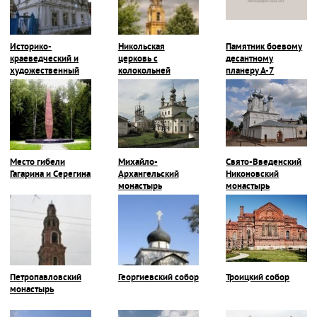
Историко-
Никольская
Памятник боевому
краеведческий и
церковь с
десантному
художественный
колокольней
планеру А-7
музей
Место гибели
Михайло-
Свято-Введенский
Гагарина и Серегина
Архангельский
Никоновский
монастырь
монастырь
Петропавловский
Георгиевский собор
Троицкий собор
монастырь