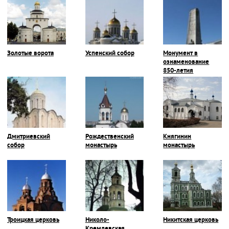
Золотые ворота
Успенский собор
Монумент в
ознаменование
850-летия
Владимира
Дмитриевский
Рождественский
Княгинин
собор
монастырь
монастырь
Троицкая церковь
Николо-
Никитская церковь