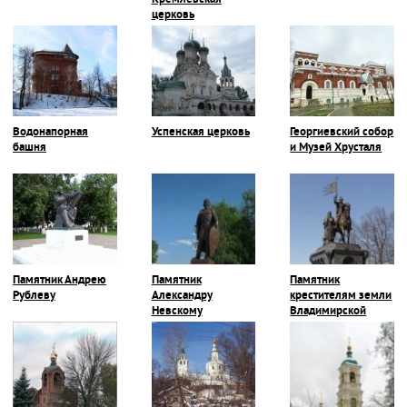
Кремлевская
церковь
Водонапорная
Успенская церковь
Георгиевский собор
башня
и Музей Хрусталя
Памятник Андрею
Памятник
Памятник
Рублеву
Александру
крестителям земли
Невскому
Владимирской