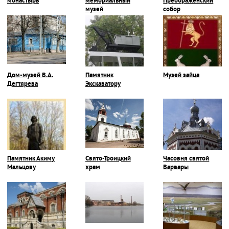
монастырь
мемориальный
Преображенский
музей
собор
Дом-музей В.А.
Памятник
Музей зайца
Дегтярева
Экскаватору
Памятник Акиму
Свято-Троицкий
Часовня святой
Мальцову
храм
Варвары