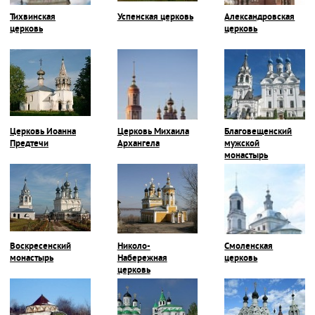
Тихвинская
Успенская церковь
Александровская
церковь
церковь
Церковь Иоанна
Церковь Михаила
Благовещенский
Предтечи
Архангела
мужской
монастырь
Воскресенский
Николо-
Смоленская
монастырь
Набережная
церковь
церковь