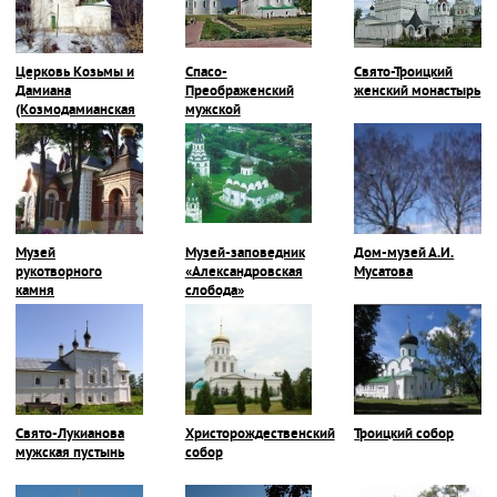
Церковь Козьмы и
Спасо-
Свято-Троицкий
Дамиана
Преображенский
женский монастырь
(Козмодамианская
мужской
церковь)
монастырь
Музей
Музей-заповедник
Дом-музей А.И.
рукотворного
«Александровская
Мусатова
камня
слобода»
Свято-Лукианова
Христорождественский
Троицкий собор
мужская пустынь
собор