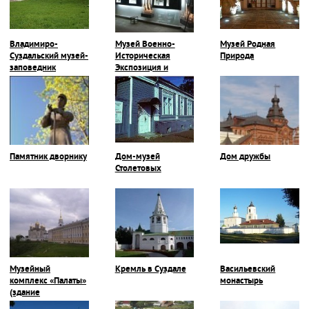
Владимиро-
Музей Военно-
Музей Родная
Суздальский музей-
Историческая
Природа
заповедник
Экспозиция и
Галерея Героев-
Владимирцев
Памятник дворнику
Дом-музей
Дом дружбы
Столетовых
Музейный
Кремль в Суздале
Васильевский
комплекс «Палаты»
монастырь
(здание
Присутственных