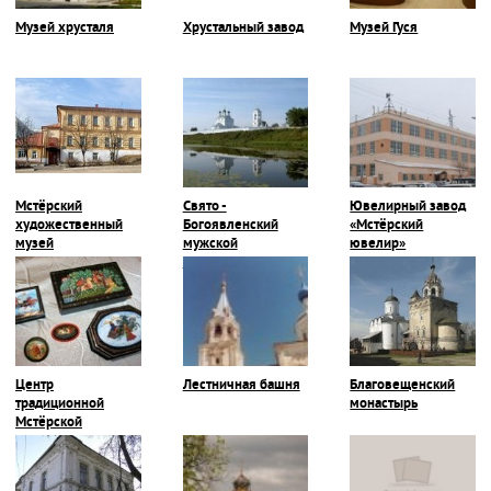
Музей хрусталя
Хрустальный завод
Музей Гуся
Мстёрский
Свято -
Ювелирный завод
художественный
Богоявленский
«Мстёрский
музей
мужской
ювелир»
монастырь
Центр
Лестничная башня
Благовещенский
традиционной
монастырь
Мстёрской
миниатюры