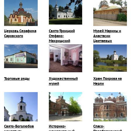
Церковь Серафима
Свято-Троицкий
Музей Марины и
Саровского
Стефано-
Анастасии
Махрищский
Цветаевых
монастырь
Торговые ряды
Художественный
Храм Покрова на
музей
Нерли
Свято-Боголюбов
Историко-
Спасо-