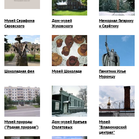
Музей Серафима
Дом-музей
Мемориал Гагарину
Саровского
Жуковского
и Серёгину
Шоколадная фея
Музей Шоколада
Памятник Илье
Муромцу
Музей природы
Дом-музей братьев
Музей
("Родная природа")
Столетовых
"Владимирский
централ"