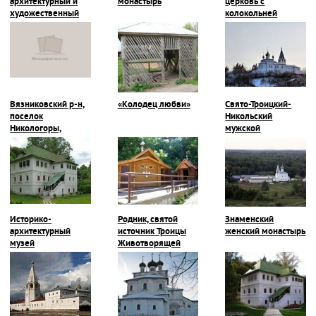
архитектурный и
монастырь
церковь с
художественный
колокольней
музей
Вязниковский р-н,
«Колодец любви»
Свято-Троицкий-
поселок
Никольский
Никологоры,
мужской
Покровская
монастырь
церковь
Историко-
Родник, святой
Знаменский
архитектурный
источник Троицы
женский монастырь
музей
Животворящей