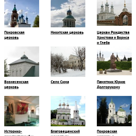
Покровская
Никитская церковь
Церкви Рождества
церковь
Христова и Бориса
и Глеба
Вознесенская
Село Сима
Памятник Юрию
церковь
Долгорукому
Историко-
Благовещенский
Покровская