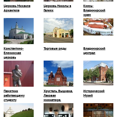
Церковь Михаила
Церковь Николы в
Князь-
Архангела
Галеях
Владимирский
храм
Константино-
Торговые ряды
Владимирский
Еленинская
централ
церковь
Памятник
Хрусталь. Вышивка.
Исторический
работающему
Лаковая
Музей
студенту
миниатюра.