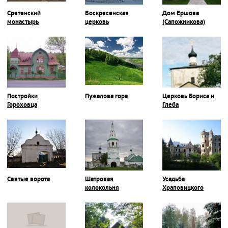
Сретенский
Воскресенская
Дом Ершова
монастырь
церковь
(Сапожникова)
Постройки
Пужалова гора
Церковь Бориса и
Гороховца
Глеба
Святые ворота
Шатровая
Усадьба
колокольня
Храповицкого