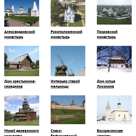
мест)
Александровский
Ризоположенский
Покровский
монастырь
монастырь
монастырь
Дом крестьянина-
Интерьер старой
Дом купца
середняка
мельницы
Лихонина
Музей деревянного
Спасо-
Воскресенская