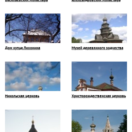
Васильевский монастырь
Александровский монастырь
Дом купца Лихонина
Музей деревянного зодчества
Никольская церковь
Христорождественская церковь