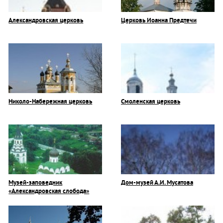
Александровская церковь
Церковь Иоанна Предтечи
Николо-Набережная церковь
Смоленская церковь
Музей-заповедник
Дом-музей А.И. Мусатова
«Александровская слобода»