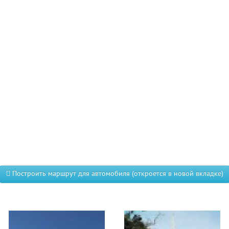
Построить маршрут для автомобиля (откроется в новой вкладке)