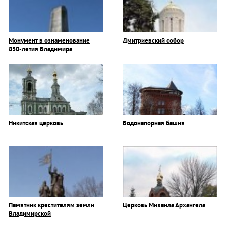
Монумент в ознаменование
Дмитриевский собор
850-летия Владимира
Никитская церковь
Водонапорная башня
Памятник крестителям земли
Церковь Михаила Архангела
Владимирской