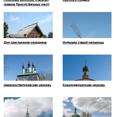
Музейный комплекс «Палаты»
Кремль в Суздале
(здание Присутственных мест)
Дом крестьянина-середняка
Интерьер старой мельницы
Цареконстантиновская церковь
Козьмодемьянская церковь