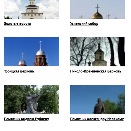
Золотые ворота
Успенский собор
Троицкая церковь
Николо-Кремлевская церковь
Памятник Андрею Рублеву
Памятник Александру Невскому