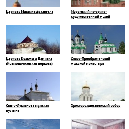
Церковь Михаила Архангела
Муромский историко-
художественный музей
Церковь Козьмы и Дамиана
Спасо-Преображенский
(Козмодамианская церковь)
мужской монастырь
Свято-Лукианова мужская
Христорождественский собор
пустынь