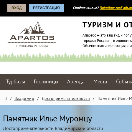
ВХОД
РЕГИСТРАЦИЯ
Сдаёте жилье?
Подайте своё объяв
ТУРИЗМ И О
Апартос — это ваш гид и попу
городов России — в едином к
Объективная информация и 
Турбазы
Гостиницы
Аренда
Места
Событ
/
Владимир
/
Достопримечательности
/
Памятник Илье 
Памятник Илье Муромцу
Достопримечательности Владимирской области