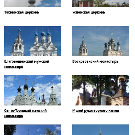
Тихвинская церковь
Успенская церковь
Благовещенский мужской
Воскресенский монастырь
монастырь
Свято-Троицкий женский
Музей рукотворного камня
монастырь