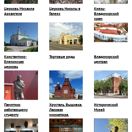
Церковь Михаила
Церковь Николы в
Князь-
Архангела
Галеях
Владимирский
храм
Константино-
Торговые ряды
Владимирский
Еленинская
централ
церковь
Памятник
Хрусталь. Вышивка.
Исторический
работающему
Лаковая
Музей
студенту
миниатюра.