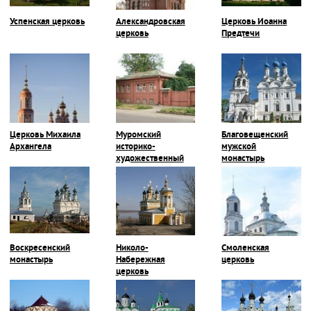
Успенская церковь
Александровская
Церковь Иоанна
церковь
Предтечи
Церковь Михаила
Муромский
Благовещенский
Архангела
историко-
мужской
художественный
монастырь
музей
Воскресенский
Николо-
Смоленская
монастырь
Набережная
церковь
церковь