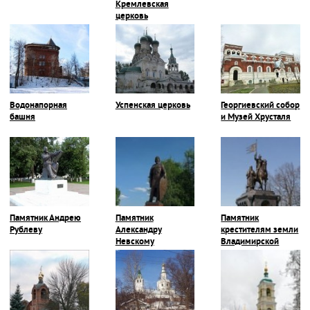
Кремлевская
церковь
Водонапорная
Успенская церковь
Георгиевский собор
башня
и Музей Хрусталя
Памятник Андрею
Памятник
Памятник
Рублеву
Александру
крестителям земли
Невскому
Владимирской