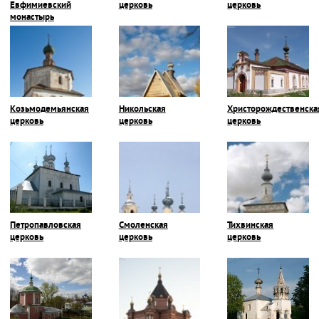
Евфимиевский
церковь
церковь
монастырь
Козьмодемьянская
Никольская
Христорождественска
церковь
церковь
церковь
Петропавловская
Смоленская
Тихвинская
церковь
церковь
церковь