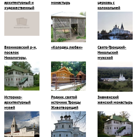
архитектурный и
монастырь
церковь с
художественный
колокольней
музей
Вязниковский р-н,
«Колодец любви»
Свято-Троицкий-
поселок
Никольский
Никологоры,
мужской
Покровская
монастырь
церковь
Историко-
Родник, святой
Знаменский
архитектурный
источник Троицы
женский монастырь
музей
Животворящей