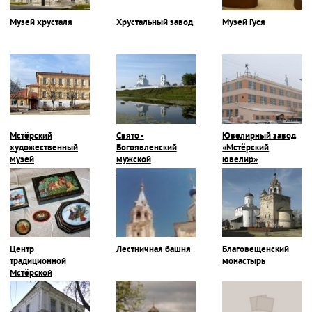
Музей хрусталя
Хрустальный завод
Музей Гуся
Мстёрский
Свято -
Ювелирный завод
художественный
Богоявленский
«Мстёрский
музей
мужской
ювелир»
монастырь
Центр
Лестничная башня
Благовещенский
традиционной
монастырь
Мстёрской
миниатюры