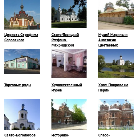
Церковь Серафима
Свято-Троицкий
Музей Марины и
Саровского
Стефано-
Анастасии
Махрищский
Цветаевых
монастырь
Торговые ряды
Художественный
Храм Покрова на
музей
Нерли
Свято-Боголюбов
Историко-
Спасо-