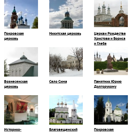
Покровская
Никитская церковь
Церкви Рождества
церковь
Христова и Бориса
и Глеба
Вознесенская
Село Сима
Памятник Юрию
церковь
Долгорукому
Историко-
Благовещенский
Покровская