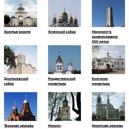
Золотые ворота
Успенский собор
Монумент в
ознаменование
850-летия
Владимира
Дмитриевский
Рождественский
Княгинин
собор
монастырь
монастырь
Троицкая церковь
Николо-
Никитская церковь