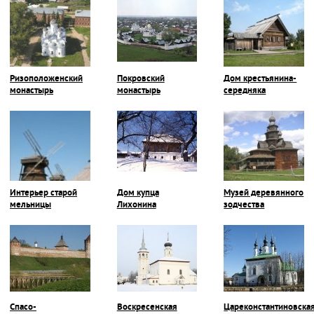
Ризоположенский
Покровский
Дом крестьянина-
монастырь
монастырь
середняка
Интерьер старой
Дом купца
Музей деревянного
мельницы
Лихонина
зодчества
Спасо-
Воскресенская
Цареконстантиновска