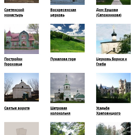
Сретенский
Воскресенская
Дом Ершова
монастырь
церковь
(Сапожникова)
Постройки
Пужалова гора
Церковь Бориса и
Гороховца
Глеба
Святые ворота
Шатровая
Усадьба
колокольня
Храповицкого