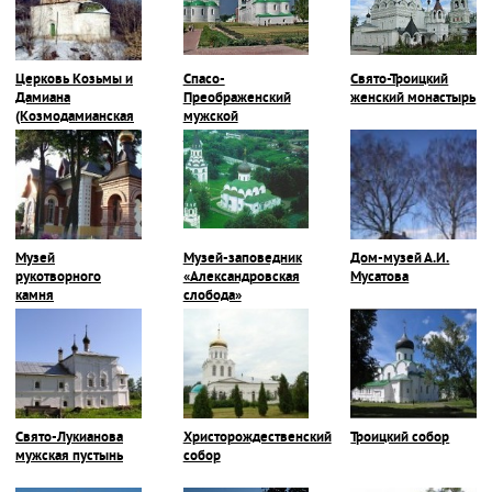
Церковь Козьмы и
Спасо-
Свято-Троицкий
Дамиана
Преображенский
женский монастырь
(Козмодамианская
мужской
церковь)
монастырь
Музей
Музей-заповедник
Дом-музей А.И.
рукотворного
«Александровская
Мусатова
камня
слобода»
Свято-Лукианова
Христорождественский
Троицкий собор
мужская пустынь
собор