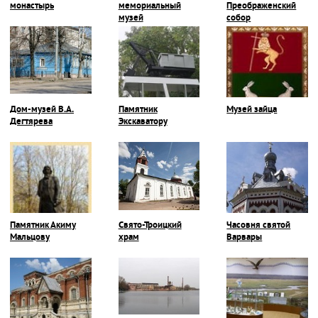
монастырь
мемориальный
Преображенский
музей
собор
Дом-музей В.А.
Памятник
Музей зайца
Дегтярева
Экскаватору
Памятник Акиму
Свято-Троицкий
Часовня святой
Мальцову
храм
Варвары