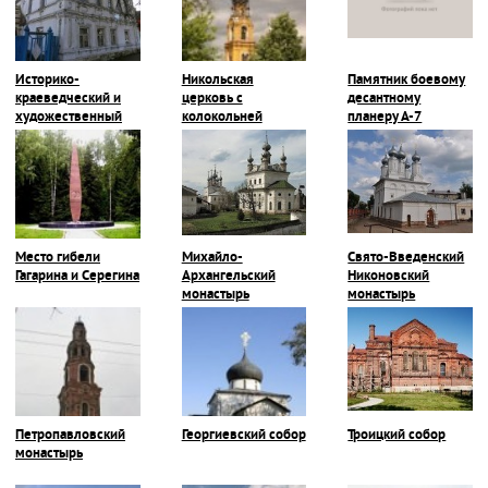
Историко-
Никольская
Памятник боевому
краеведческий и
церковь с
десантному
художественный
колокольней
планеру А-7
музей
Место гибели
Михайло-
Свято-Введенский
Гагарина и Серегина
Архангельский
Никоновский
монастырь
монастырь
Петропавловский
Георгиевский собор
Троицкий собор
монастырь