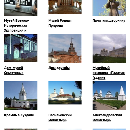
Музей Военно-
Музей Родная
Памятник дворнику
Историческая
Природа
Экспозиция и
Галерея Героев-
Владимирцев
Дом-музей
Дом дружбы
Музейный
Столетовых
комплекс «Палаты»
(здание
Присутственных
мест)
Кремль в Суздале
Васильевский
Александровский
монастырь
монастырь