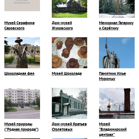
Музей Серафима
Дом-музей
Мемориал Гагарину
Саровского
Жуковского
и Серёгину
Шоколадная фея
Музей Шоколада
Памятник Илье
Муромцу
Музей природы
Дом-музей братьев
Музей
("Родная природа")
Столетовых
"Владимирский
централ"