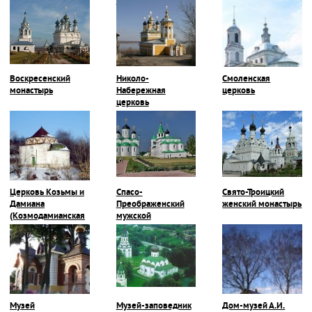
музей
Воскресенский
Николо-
Смоленская
монастырь
Набережная
церковь
церковь
Церковь Козьмы и
Спасо-
Свято-Троицкий
Дамиана
Преображенский
женский монастырь
(Козмодамианская
мужской
церковь)
монастырь
Музей
Музей-заповедник
Дом-музей А.И.