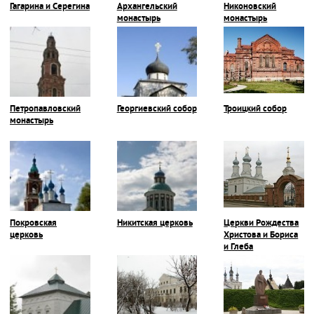
Гагарина и Серегина
Архангельский
Никоновский
монастырь
монастырь
Петропавловский
Георгиевский собор
Троицкий собор
монастырь
Покровская
Никитская церковь
Церкви Рождества
церковь
Христова и Бориса
и Глеба