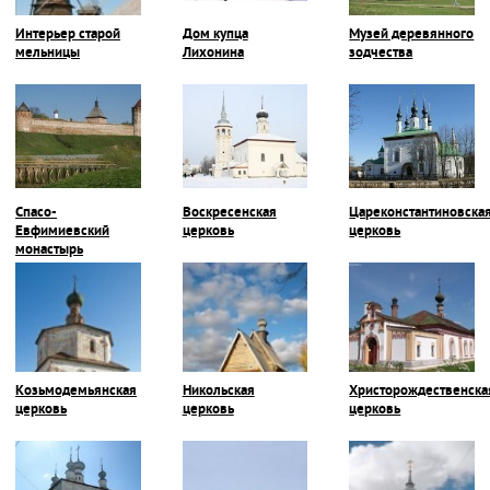
Интерьер старой
Дом купца
Музей деревянного
мельницы
Лихонина
зодчества
Спасо-
Воскресенская
Цареконстантиновска
Евфимиевский
церковь
церковь
монастырь
Козьмодемьянская
Никольская
Христорождественска
церковь
церковь
церковь