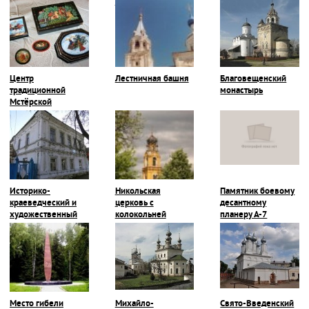
монастырь
Центр
Лестничная башня
Благовещенский
традиционной
монастырь
Мстёрской
миниатюры
Историко-
Никольская
Памятник боевому
краеведческий и
церковь с
десантному
художественный
колокольней
планеру А-7
музей
Место гибели
Михайло-
Свято-Введенский