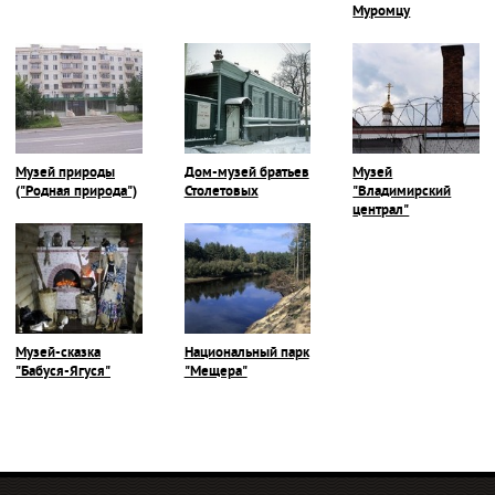
Муромцу
Музей природы
Дом-музей братьев
Музей
("Родная природа")
Столетовых
"Владимирский
централ"
Музей-сказка
Национальный парк
"Бабуся-Ягуся"
"Мещера"