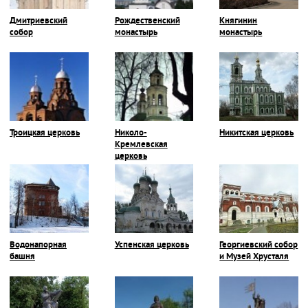
Дмитриевский
Рождественский
Княгинин
собор
монастырь
монастырь
Троицкая церковь
Николо-
Никитская церковь
Кремлевская
церковь
Водонапорная
Успенская церковь
Георгиевский собор
башня
и Музей Хрусталя