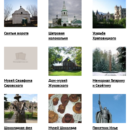
Святые ворота
Шатровая
Усадьба
колокольня
Храповицкого
Музей Серафима
Дом-музей
Мемориал Гагарину
Саровского
Жуковского
и Серёгину
Шоколадная фея
Музей Шоколада
Памятник Илье