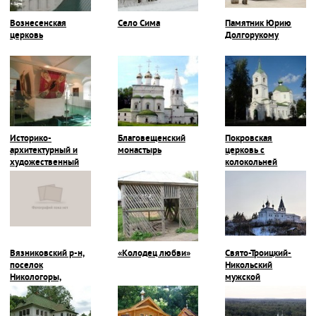
Вознесенская
Село Сима
Памятник Юрию
церковь
Долгорукому
Историко-
Благовещенский
Покровская
архитектурный и
монастырь
церковь с
художественный
колокольней
музей
Вязниковский р-н,
«Колодец любви»
Свято-Троицкий-
поселок
Никольский
Никологоры,
мужской
Покровская
монастырь
церковь