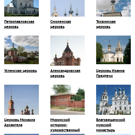
Петропавловская
Смоленская
Тихвинская
церковь
церковь
церковь
Успенская церковь
Александровская
Церковь Иоанна
церковь
Предтечи
Церковь Михаила
Муромский
Благовещенский
Архангела
историко-
мужской
художественный
монастырь