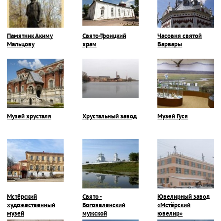
Памятник Акиму
Свято-Троицкий
Часовня святой
Мальцову
храм
Варвары
Музей хрусталя
Хрустальный завод
Музей Гуся
Мстёрский
Свято -
Ювелирный завод
художественный
Богоявленский
«Мстёрский
музей
мужской
ювелир»