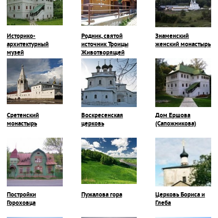
Историко-
Родник, святой
Знаменский
архитектурный
источник Троицы
женский монастырь
музей
Животворящей
Сретенский
Воскресенская
Дом Ершова
монастырь
церковь
(Сапожникова)
Постройки
Пужалова гора
Церковь Бориса и
Гороховца
Глеба