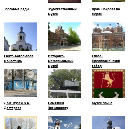
Торговые ряды
Художественный
Храм Покрова на
музей
Нерли
Свято-Боголюбов
Историко-
Спасо-
монастырь
мемориальный
Преображенский
музей
собор
Дом-музей В.А.
Памятник
Музей зайца
Дегтярева
Экскаватору