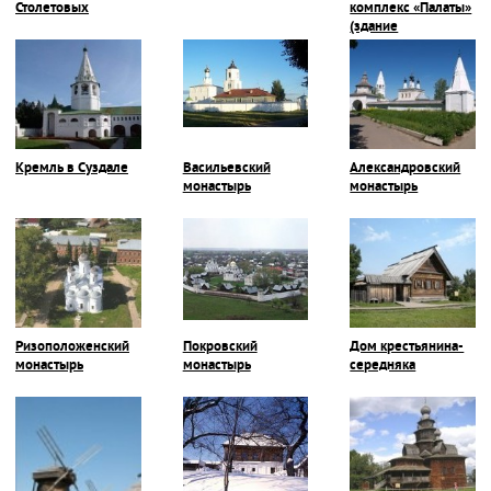
Столетовых
комплекс «Палаты»
(здание
Присутственных
мест)
Кремль в Суздале
Васильевский
Александровский
монастырь
монастырь
Ризоположенский
Покровский
Дом крестьянина-
монастырь
монастырь
середняка