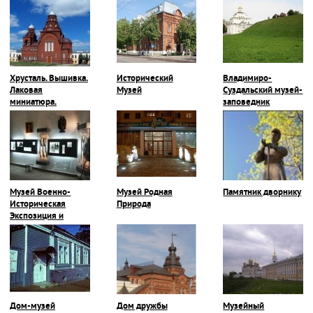
Хрусталь. Вышивка.
Исторический
Владимиро-
Лаковая
Музей
Суздальский музей-
миниатюра.
заповедник
Музей Военно-
Музей Родная
Памятник дворнику
Историческая
Природа
Экспозиция и
Галерея Героев-
Владимирцев
Дом-музей
Дом дружбы
Музейный