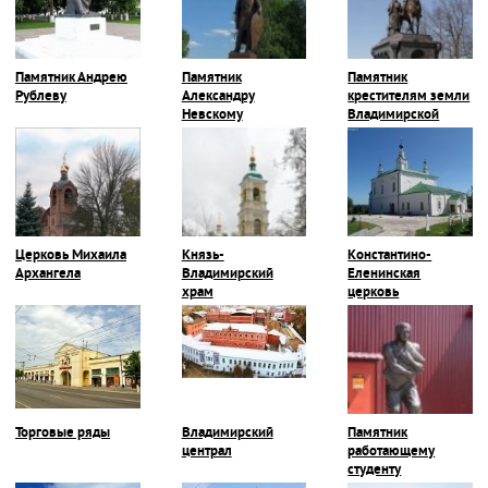
Памятник Андрею
Памятник
Памятник
Рублеву
Александру
крестителям земли
Невскому
Владимирской
Церковь Михаила
Князь-
Константино-
Архангела
Владимирский
Еленинская
храм
церковь
Торговые ряды
Владимирский
Памятник
централ
работающему
студенту