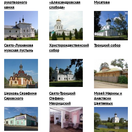
рукотворного
«Александровская
Мусатова
камня
слобода»
Свято-Лукианова
Христорождественский
Троицкий собор
мужская пустынь
собор
Церковь Серафима
Свято-Троицкий
Музей Марины и
Саровского
Стефано-
Анастасии
Махрищский
Цветаевых
монастырь