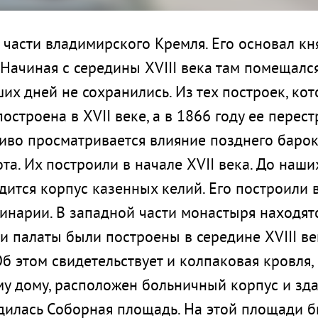
части владимирского Кремля. Его основал княз
 Начиная с середины XVIII века там помещалс
х дней не сохранились. Из тех построек, кот
строена в XVII веке, а в 1866 году ее перест
ливо просматривается влияние позднего барок
та. Их построили в начале XVII века. До наш
ится корпус казенных келий. Его построили во
инарии. В западной части монастыря находят
и палаты были построены в середине XVIII ве
 этом свидетельствует и колпаковая кровля,
му дому, расположен больничный корпус и зд
дилась Соборная площадь. На этой площади 