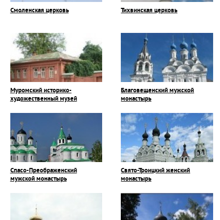
Смоленская церковь
Тихвинская церковь
Муромский историко-
Благовещенский мужской
художественный музей
монастырь
Спасо-Преображенский
Свято-Троицкий женский
мужской монастырь
монастырь