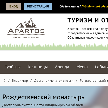
ВХОД
РЕГИСТРАЦИЯ
Сдаёте жилье?
Подайте своё объяв
ТУРИЗМ И О
Апартос — это ваш гид и попу
городов России — в едином к
Объективная информация и 
Турбазы
Гостиницы
Аренда
Места
Событ
/
Владимир
/
Достопримечательности
/
Рождественский 
Рождественский монастырь
Достопримечательности Владимирской области