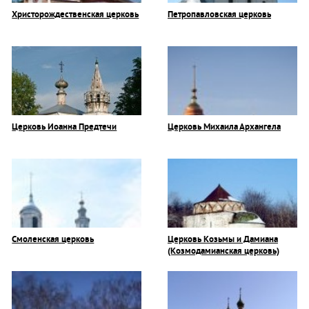
Христорождественская церковь
Петропавловская церковь
Церковь Иоанна Предтечи
Церковь Михаила Архангела
Смоленская церковь
Церковь Козьмы и Дамиана
(Козмодамианская церковь)