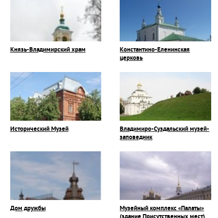
Князь-Владимирский храм
Константино-Еленинская
церковь
Исторический Музей
Владимиро-Суздальский музей-
заповедник
Дом дружбы
Музейный комплекс «Палаты»
(здание Присутственных мест)