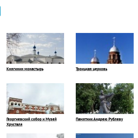
Княгинин монастырь
Троицкая церковь
Георгиевский собор и Музей
Памятник Андрею Рублеву
Хрусталя