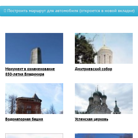
Построить маршрут для автомобиля (откроется в новой вкладке)
Монумент в ознаменование
Дмитриевский собор
850-летия Владимира
Водонапорная башня
Успенская церковь