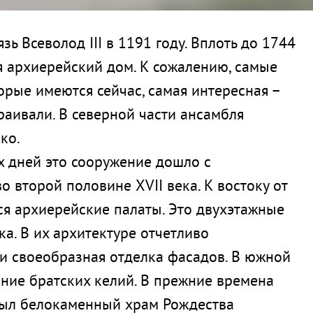
ь Всеволод III в 1191 году. Вплоть до 1744
я архиерейский дом. К сожалению, самые
орые имеются сейчас, самая интересная –
раивали. В северной части ансамбля
ко.
их дней это сооружение дошло с
 второй половине XVII века. К востоку от
ся архиерейские палаты. Это двухэтажные
ка. В их архитектуре отчетливо
 и своеобразная отделка фасадов. В южной
ание братских келий. В прежние времена
был белокаменный храм Рождества