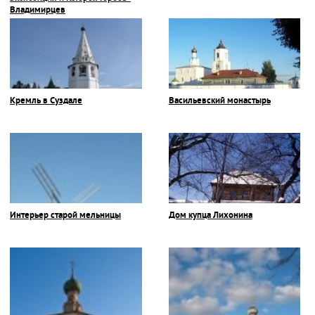
Владимирцев
Кремль в Суздале
Васильевский монастырь
Интерьер старой мельницы
Дом купца Лихонина