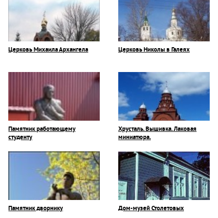
Церковь Михаила Архангела
Церковь Николы в Галеях
Памятник работающему
Хрусталь. Вышивка. Лаковая
студенту
миниатюра.
Памятник дворнику
Дом-музей Столетовых