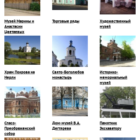
Музей Марины и
Торговые ряды
Художественный
Анастасии
музей
Цветаевых
Храм Покрова на
Свято-Боголюбов
Историко-
Нерли
монастырь
мемориальный
музей
Спасо-
Дом-музей В.А.
Памятник
Преображенский
Дегтярева
Экскаватору
собор