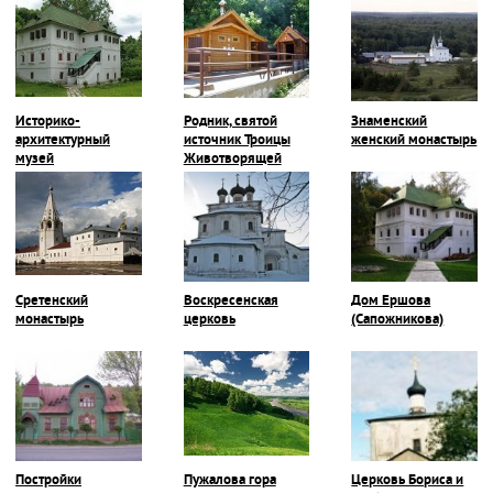
церковь
Историко-
Родник, святой
Знаменский
архитектурный
источник Троицы
женский монастырь
музей
Животворящей
Сретенский
Воскресенская
Дом Ершова
монастырь
церковь
(Сапожникова)
Постройки
Пужалова гора
Церковь Бориса и