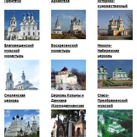
Предтечи
Архангела
историко-
художественный
музей
Благовещенский
Воскресенский
Николо-
мужской
монастырь
Набережная
монастырь
церковь
Смоленская
Церковь Козьмы и
Спасо-
церковь
Дамиана
Преображенский
(Козмодамианская
мужской
церковь)
монастырь