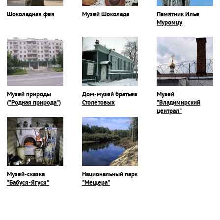
Шоколадная фея
Музей Шоколада
Памятник Илье
Муромцу
Музей природы
Дом-музей братьев
Музей
("Родная природа")
Столетовых
"Владимирский
централ"
Музей-сказка
Национальный парк
"Бабуся-Ягуся"
"Мещера"