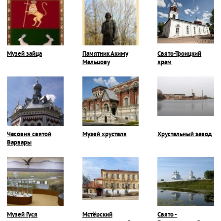
Музей зайца
Памятник Акиму
Свято-Троицкий
Мальцову
храм
Часовня святой
Музей хрусталя
Хрустальный завод
Варвары
Музей Гуся
Мстёрский
Свято -