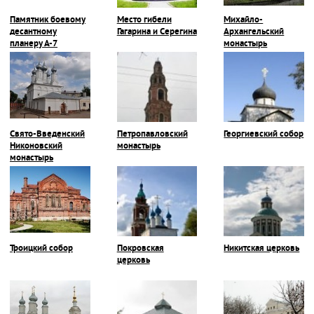
Памятник боевому
Место гибели
Михайло-
десантному
Гагарина и Серегина
Архангельский
планеру А-7
монастырь
Свято-Введенский
Петропавловский
Георгиевский собор
Никоновский
монастырь
монастырь
Троицкий собор
Покровская
Никитская церковь
церковь