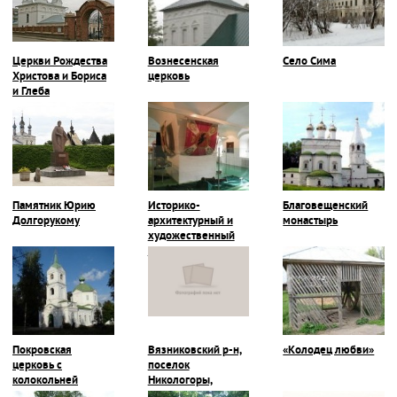
Церкви Рождества
Вознесенская
Село Сима
Христова и Бориса
церковь
и Глеба
Памятник Юрию
Историко-
Благовещенский
Долгорукому
архитектурный и
монастырь
художественный
музей
Покровская
Вязниковский р-н,
«Колодец любви»
церковь с
поселок
колокольней
Никологоры,
Покровская