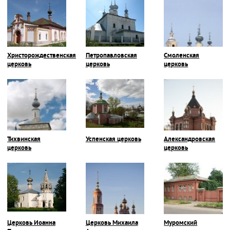
Христорождественская
Петропавловская
Смоленская
церковь
церковь
церковь
Тихвинская
Успенская церковь
Александровская
церковь
церковь
Церковь Иоанна
Церковь Михаила
Муромский