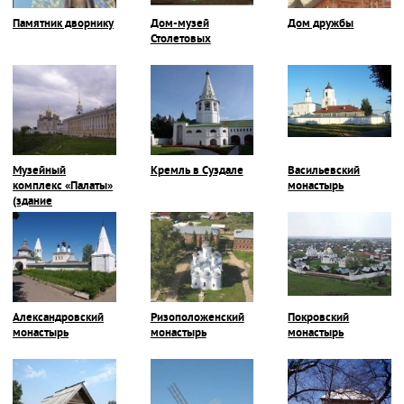
Памятник дворнику
Дом-музей
Дом дружбы
Столетовых
Музейный
Кремль в Суздале
Васильевский
комплекс «Палаты»
монастырь
(здание
Присутственных
мест)
Александровский
Ризоположенский
Покровский
монастырь
монастырь
монастырь