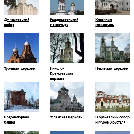
Дмитриевский
Рождественский
Княгинин
собор
монастырь
монастырь
Троицкая церковь
Николо-
Никитская церковь
Кремлевская
церковь
Водонапорная
Успенская церковь
Георгиевский собор
башня
и Музей Хрусталя