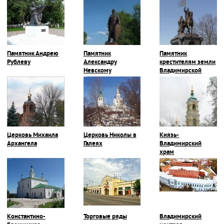
Памятник Андрею
Памятник
Памятник
Рублеву
Александру
крестителям земли
Невскому
Владимирской
Церковь Михаила
Церковь Николы в
Князь-
Архангела
Галеях
Владимирский
храм
Константино-
Торговые ряды
Владимирский