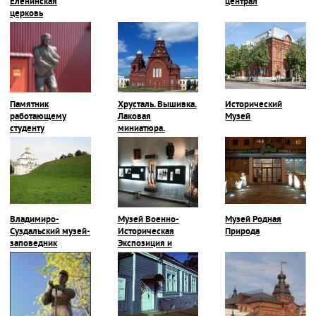
Еленинская
централ
церковь
Памятник
Хрусталь. Вышивка.
Исторический
работающему
Лаковая
Музей
студенту
миниатюра.
Владимиро-
Музей Военно-
Музей Родная
Суздальский музей-
Историческая
Природа
заповедник
Экспозиция и
Галерея Героев-
Владимирцев