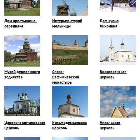
Дом крестьянина-
Интерьер старой
Дом купца
середняка
мельницы
Лихонина
Музей деревянного
Спасо-
Воскресенская
зодчества
Евфимиевский
церковь
монастырь
Цареконстантиновская
Козьмодемьянская
Никольская
церковь
церковь
церковь