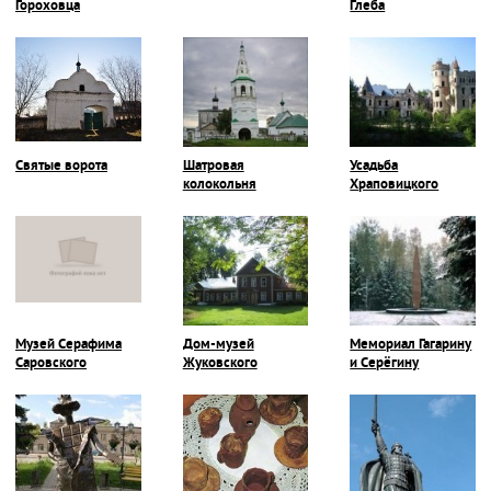
Гороховца
Глеба
Святые ворота
Шатровая
Усадьба
колокольня
Храповицкого
Музей Серафима
Дом-музей
Мемориал Гагарину
Саровского
Жуковского
и Серёгину