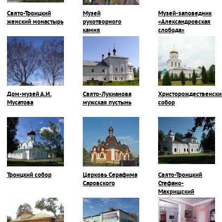
Свято-Троицкий
Музей
Музей-заповедник
женский монастырь
рукотворного
«Александровская
камня
слобода»
Дом-музей А.И.
Свято-Лукианова
Христорождественски
Мусатова
мужская пустынь
собор
Троицкий собор
Церковь Серафима
Свято-Троицкий
Саровского
Стефано-
Махрищский
монастырь