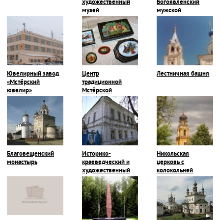
художественный
Богоявленский
музей
мужской
монастырь
Ювелирный завод
Центр
Лестничная башня
«Мстёрский
традиционной
ювелир»
Мстёрской
миниатюры
Благовещенский
Историко-
Никольская
монастырь
краеведческий и
церковь с
художественный
колокольней
музей