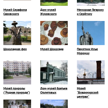
Музей Серафима
Дом-музей
Мемориал Гагарину
Саровского
Жуковского
и Серёгину
Шоколадная фея
Музей Шоколада
Памятник Илье
Муромцу
Музей природы
Дом-музей братьев
Музей
("Родная природа")
Столетовых
"Владимирский
централ"