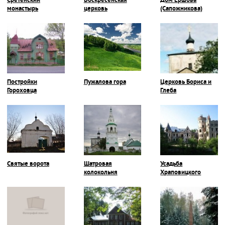
Сретенский
Воскресенская
Дом Ершова
монастырь
церковь
(Сапожникова)
Постройки
Пужалова гора
Церковь Бориса и
Гороховца
Глеба
Святые ворота
Шатровая
Усадьба
колокольня
Храповицкого