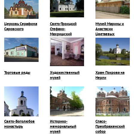
Церковь Серафима
Свято-Троицкий
Музей Марины и
Саровского
Стефано-
Анастасии
Махрищский
Цветаевых
монастырь
Торговые ряды
Художественный
Храм Покрова на
музей
Нерли
Свято-Боголюбов
Историко-
Спасо-
монастырь
мемориальный
Преображенский
музей
собор