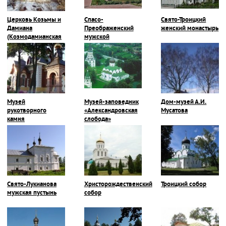
Церковь Козьмы и
Спасо-
Свято-Троицкий
Дамиана
Преображенский
женский монастырь
(Козмодамианская
мужской
церковь)
монастырь
Музей
Музей-заповедник
Дом-музей А.И.
рукотворного
«Александровская
Мусатова
камня
слобода»
Свято-Лукианова
Христорождественский
Троицкий собор
мужская пустынь
собор