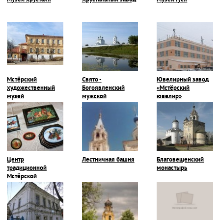
Музей хрусталя
Хрустальный завод
Музей Гуся
Мстёрский
Свято -
Ювелирный завод
художественный
Богоявленский
«Мстёрский
музей
мужской
ювелир»
монастырь
Центр
Лестничная башня
Благовещенский
традиционной
монастырь
Мстёрской
миниатюры