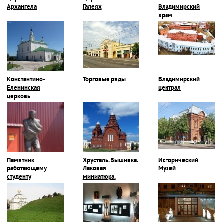
Архангела
Галеях
Владимирский
храм
Константино-
Торговые ряды
Владимирский
Еленинская
централ
церковь
Памятник
Хрусталь. Вышивка.
Исторический
работающему
Лаковая
Музей
студенту
миниатюра.