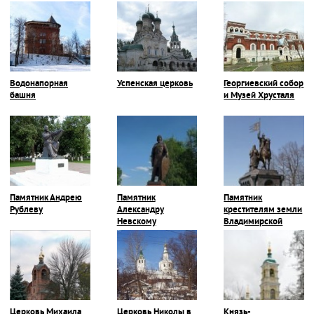
Водонапорная
Успенская церковь
Георгиевский собор
башня
и Музей Хрусталя
Памятник Андрею
Памятник
Памятник
Рублеву
Александру
крестителям земли
Невскому
Владимирской
Церковь Михаила
Церковь Николы в
Князь-