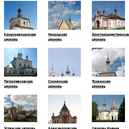
Козьмодемьянская
Никольская
Христорождественска
церковь
церковь
церковь
Петропавловская
Смоленская
Тихвинская
церковь
церковь
церковь
Успенская церковь
Александровская
Церковь Иоанна