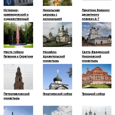
Историко-
Никольская
Памятник боевому
краеведческий и
церковь с
десантному
художественный
колокольней
планеру А-7
музей
Место гибели
Михайло-
Свято-Введенский
Гагарина и Серегина
Архангельский
Никоновский
монастырь
монастырь
Петропавловский
Георгиевский собор
Троицкий собор
монастырь