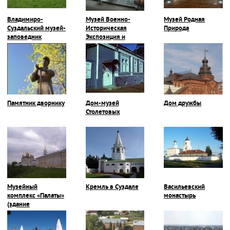
Владимиро-
Музей Военно-
Музей Родная
Суздальский музей-
Историческая
Природа
заповедник
Экспозиция и
Галерея Героев-
Владимирцев
Памятник дворнику
Дом-музей
Дом дружбы
Столетовых
Музейный
Кремль в Суздале
Васильевский
комплекс «Палаты»
монастырь
(здание
Присутственных
мест)