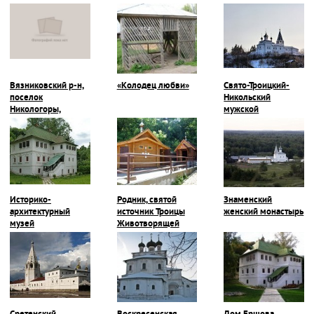
музей
Вязниковский р-н,
«Колодец любви»
Свято-Троицкий-
поселок
Никольский
Никологоры,
мужской
Покровская
монастырь
церковь
Историко-
Родник, святой
Знаменский
архитектурный
источник Троицы
женский монастырь
музей
Животворящей