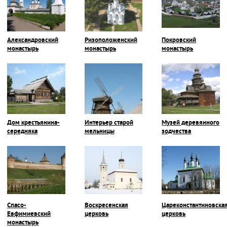
Александровский
Ризоположенский
Покровский
монастырь
монастырь
монастырь
Дом крестьянина-
Интерьер старой
Музей деревянного
середняка
мельницы
зодчества
Спасо-
Воскресенская
Цареконстантиновска
Евфимиевский
церковь
церковь
монастырь