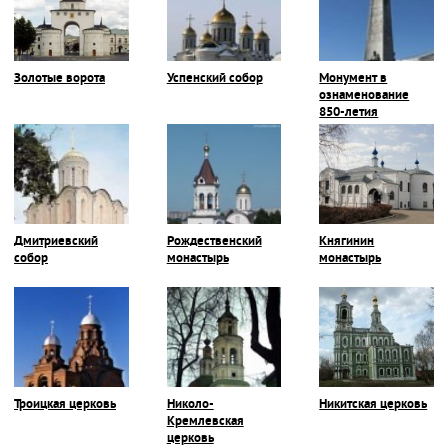
Золотые ворота
Успенский собор
Монумент в
ознаменование
850-летия
Владимира
Дмитриевский
Рождественский
Княгинин
собор
монастырь
монастырь
Троицкая церковь
Николо-
Никитская церковь
Кремлевская
церковь