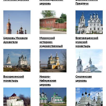
церковь
Предтечи
Церковь Михаила
Муромский
Благовещенский
Архангела
историко-
мужской
художественный
монастырь
музей
Воскресенский
Николо-
Смоленская
монастырь
Набережная
церковь
церковь