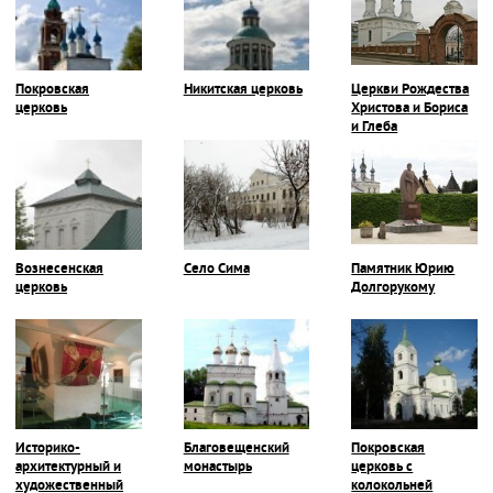
Покровская
Никитская церковь
Церкви Рождества
церковь
Христова и Бориса
и Глеба
Вознесенская
Село Сима
Памятник Юрию
церковь
Долгорукому
Историко-
Благовещенский
Покровская
архитектурный и
монастырь
церковь с
художественный
колокольней