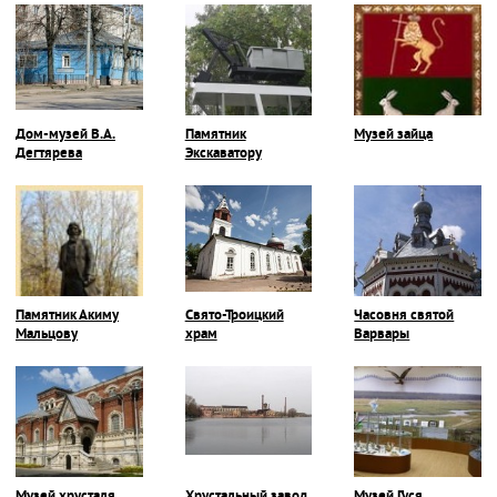
Дом-музей В.А.
Памятник
Музей зайца
Дегтярева
Экскаватору
Памятник Акиму
Свято-Троицкий
Часовня святой
Мальцову
храм
Варвары