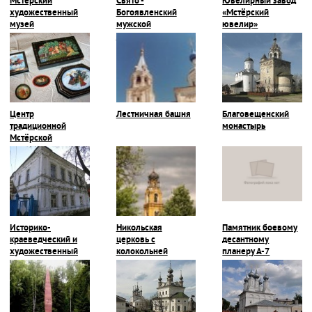
Мстёрский
Свято -
Ювелирный завод
художественный
Богоявленский
«Мстёрский
музей
мужской
ювелир»
монастырь
Центр
Лестничная башня
Благовещенский
традиционной
монастырь
Мстёрской
миниатюры
Историко-
Никольская
Памятник боевому
краеведческий и
церковь с
десантному
художественный
колокольней
планеру А-7
музей