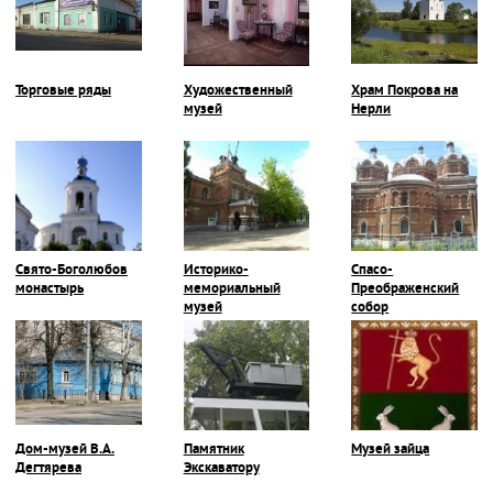
Торговые ряды
Художественный
Храм Покрова на
музей
Нерли
Свято-Боголюбов
Историко-
Спасо-
монастырь
мемориальный
Преображенский
музей
собор
Дом-музей В.А.
Памятник
Музей зайца
Дегтярева
Экскаватору