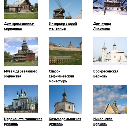
Дом крестьянина-
Интерьер старой
Дом купца
середняка
мельницы
Лихонина
Музей деревянного
Спасо-
Воскресенская
зодчества
Евфимиевский
церковь
монастырь
Цареконстантиновская
Козьмодемьянская
Никольская
церковь
церковь
церковь