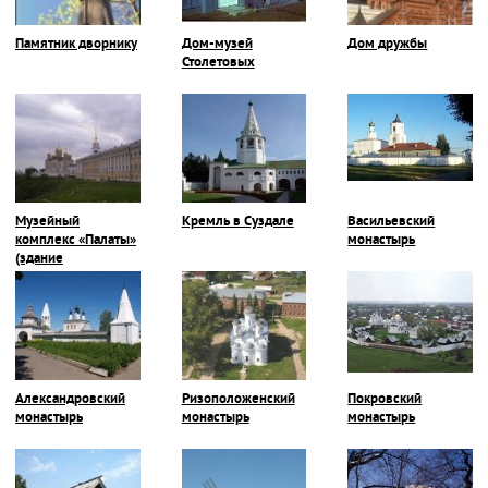
Памятник дворнику
Дом-музей
Дом дружбы
Столетовых
Музейный
Кремль в Суздале
Васильевский
комплекс «Палаты»
монастырь
(здание
Присутственных
мест)
Александровский
Ризоположенский
Покровский
монастырь
монастырь
монастырь