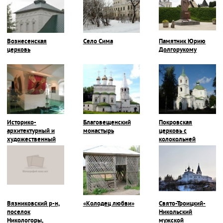
Вознесенская
Село Сима
Памятник Юрию
церковь
Долгорукому
Историко-
Благовещенский
Покровская
архитектурный и
монастырь
церковь с
художественный
колокольней
музей
Вязниковский р-н,
«Колодец любви»
Свято-Троицкий-
поселок
Никольский
Никологоры,
мужской