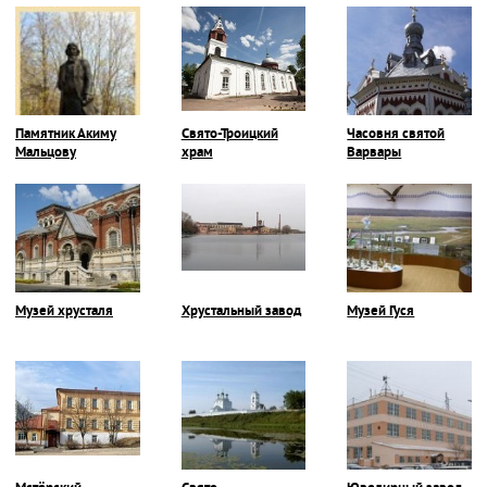
Памятник Акиму
Свято-Троицкий
Часовня святой
Мальцову
храм
Варвары
Музей хрусталя
Хрустальный завод
Музей Гуся