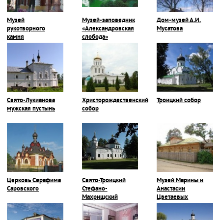
Музей
Музей-заповедник
Дом-музей А.И.
рукотворного
«Александровская
Мусатова
камня
слобода»
Свято-Лукианова
Христорождественский
Троицкий собор
мужская пустынь
собор
Церковь Серафима
Свято-Троицкий
Музей Марины и
Саровского
Стефано-
Анастасии
Махрищский
Цветаевых
монастырь