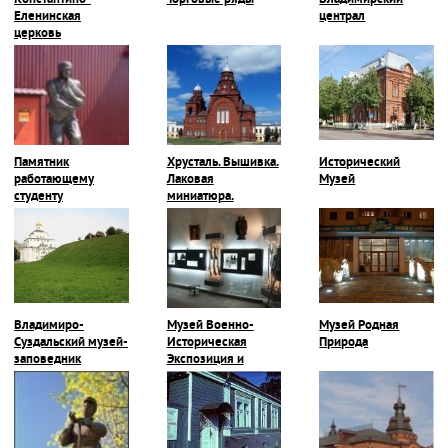
Константино-
Торговые ряды
Владимирский
Еленинская
централ
церковь
Памятник
Хрусталь. Вышивка.
Исторический
работающему
Лаковая
Музей
студенту
миниатюра.
Владимиро-
Музей Военно-
Музей Родная
Суздальский музей-
Историческая
Природа
заповедник
Экспозиция и
Галерея Героев-
Владимирцев