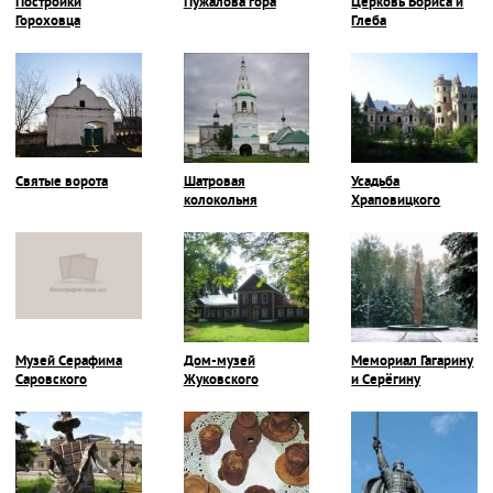
Постройки
Пужалова гора
Церковь Бориса и
Гороховца
Глеба
Святые ворота
Шатровая
Усадьба
колокольня
Храповицкого
Музей Серафима
Дом-музей
Мемориал Гагарину
Саровского
Жуковского
и Серёгину