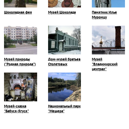
Шоколадная фея
Музей Шоколада
Памятник Илье
Муромцу
Музей природы
Дом-музей братьев
Музей
("Родная природа")
Столетовых
"Владимирский
централ"
Музей-сказка
Национальный парк
"Бабуся-Ягуся"
"Мещера"