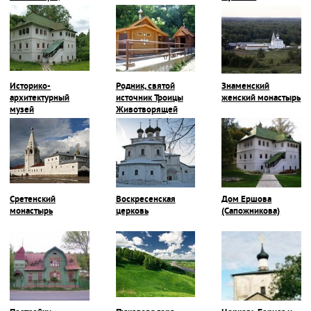
Покровская
монастырь
церковь
Историко-
Родник, святой
Знаменский
архитектурный
источник Троицы
женский монастырь
музей
Животворящей
Сретенский
Воскресенская
Дом Ершова
монастырь
церковь
(Сапожникова)