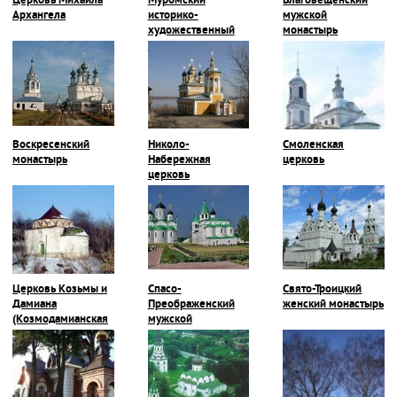
Церковь Михаила
Муромский
Благовещенский
Архангела
историко-
мужской
художественный
монастырь
музей
Воскресенский
Николо-
Смоленская
монастырь
Набережная
церковь
церковь
Церковь Козьмы и
Спасо-
Свято-Троицкий
Дамиана
Преображенский
женский монастырь
(Козмодамианская
мужской
церковь)
монастырь