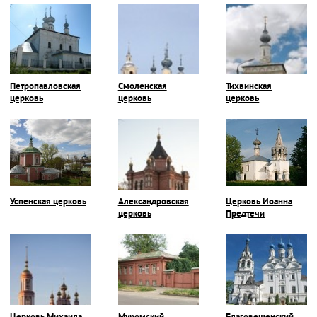
Петропавловская
Смоленская
Тихвинская
церковь
церковь
церковь
Успенская церковь
Александровская
Церковь Иоанна
церковь
Предтечи