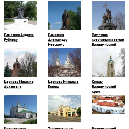
Памятник Андрею
Памятник
Памятник
Рублеву
Александру
крестителям земли
Невскому
Владимирской
Церковь Михаила
Церковь Николы в
Князь-
Архангела
Галеях
Владимирский
храм