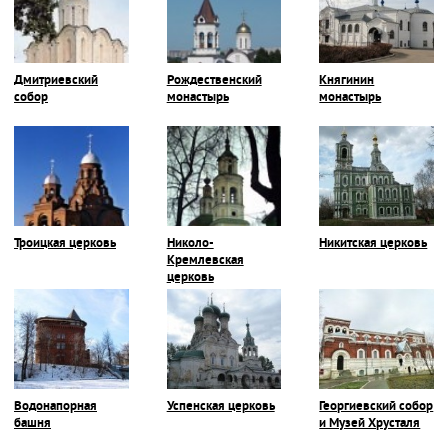
Дмитриевский
Рождественский
Княгинин
собор
монастырь
монастырь
Троицкая церковь
Николо-
Никитская церковь
Кремлевская
церковь
Водонапорная
Успенская церковь
Георгиевский собор
башня
и Музей Хрусталя