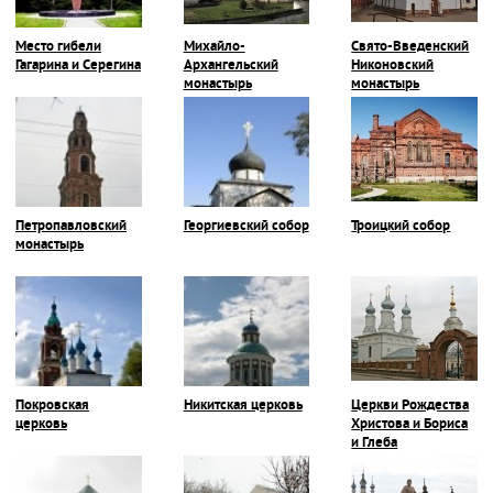
Место гибели
Михайло-
Свято-Введенский
Гагарина и Серегина
Архангельский
Никоновский
монастырь
монастырь
Петропавловский
Георгиевский собор
Троицкий собор
монастырь
Покровская
Никитская церковь
Церкви Рождества
церковь
Христова и Бориса
и Глеба