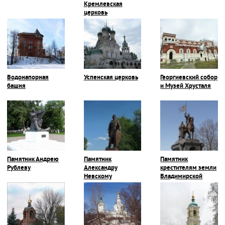
Кремлевская
церковь
Водонапорная
Успенская церковь
Георгиевский собор
башня
и Музей Хрусталя
Памятник Андрею
Памятник
Памятник
Рублеву
Александру
крестителям земли
Невскому
Владимирской