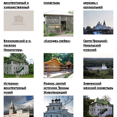
архитектурный и
монастырь
церковь с
художественный
колокольней
музей
Вязниковский р-н,
«Колодец любви»
Свято-Троицкий-
поселок
Никольский
Никологоры,
мужской
Покровская
монастырь
церковь
Историко-
Родник, святой
Знаменский
архитектурный
источник Троицы
женский монастырь
музей
Животворящей