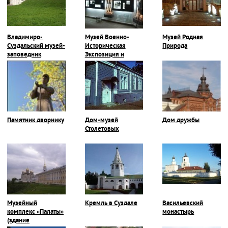
Владимиро-
Музей Военно-
Музей Родная
Суздальский музей-
Историческая
Природа
заповедник
Экспозиция и
Галерея Героев-
Владимирцев
Памятник дворнику
Дом-музей
Дом дружбы
Столетовых
Музейный
Кремль в Суздале
Васильевский
комплекс «Палаты»
монастырь
(здание