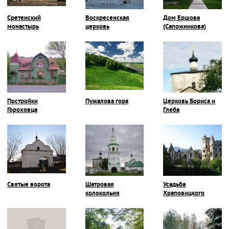
Сретенский
Воскресенская
Дом Ершова
монастырь
церковь
(Сапожникова)
Постройки
Пужалова гора
Церковь Бориса и
Гороховца
Глеба
Святые ворота
Шатровая
Усадьба
колокольня
Храповицкого