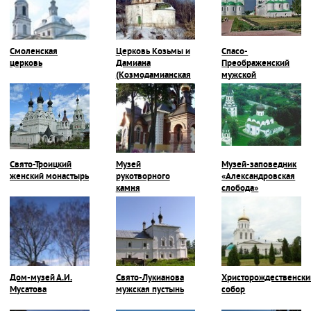
Смоленская
Церковь Козьмы и
Спасо-
церковь
Дамиана
Преображенский
(Козмодамианская
мужской
церковь)
монастырь
Свято-Троицкий
Музей
Музей-заповедник
женский монастырь
рукотворного
«Александровская
камня
слобода»
Дом-музей А.И.
Свято-Лукианова
Христорождественски
Мусатова
мужская пустынь
собор