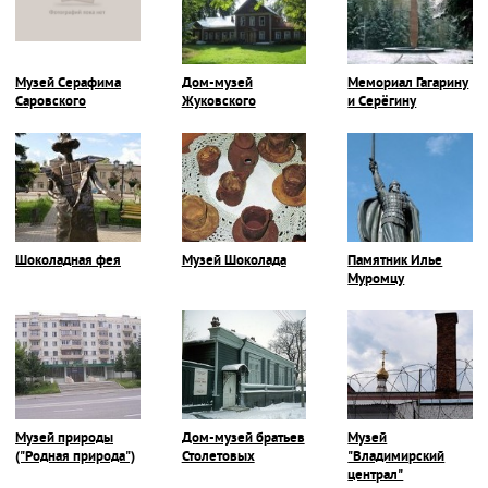
Музей Серафима
Дом-музей
Мемориал Гагарину
Саровского
Жуковского
и Серёгину
Шоколадная фея
Музей Шоколада
Памятник Илье
Муромцу
Музей природы
Дом-музей братьев
Музей
("Родная природа")
Столетовых
"Владимирский
централ"