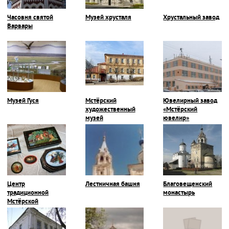
Часовня святой
Музей хрусталя
Хрустальный завод
Варвары
Музей Гуся
Мстёрский
Ювелирный завод
художественный
«Мстёрский
музей
ювелир»
Центр
Лестничная башня
Благовещенский
традиционной
монастырь
Мстёрской
миниатюры