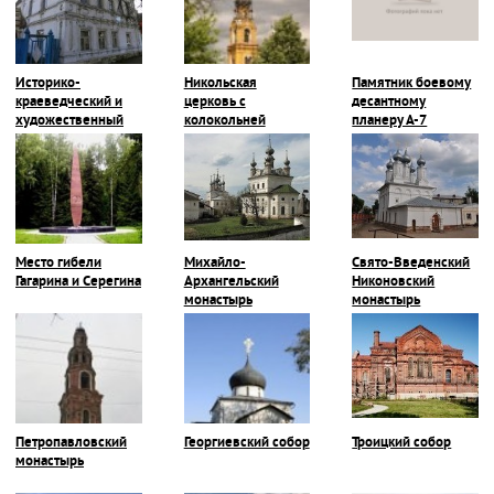
Историко-
Никольская
Памятник боевому
краеведческий и
церковь с
десантному
художественный
колокольней
планеру А-7
музей
Место гибели
Михайло-
Свято-Введенский
Гагарина и Серегина
Архангельский
Никоновский
монастырь
монастырь
Петропавловский
Георгиевский собор
Троицкий собор
монастырь