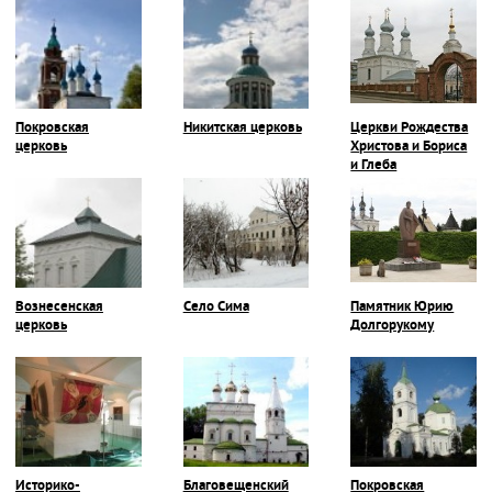
Покровская
Никитская церковь
Церкви Рождества
церковь
Христова и Бориса
и Глеба
Вознесенская
Село Сима
Памятник Юрию
церковь
Долгорукому
Историко-
Благовещенский
Покровская