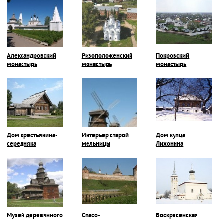
Присутственных
мест)
Александровский
Ризоположенский
Покровский
монастырь
монастырь
монастырь
Дом крестьянина-
Интерьер старой
Дом купца
середняка
мельницы
Лихонина
Музей деревянного
Спасо-
Воскресенская