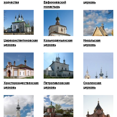
зодчества
Евфимиевский
церковь
монастырь
Цареконстантиновская
Козьмодемьянская
Никольская
церковь
церковь
церковь
Христорождественская
Петропавловская
Смоленская
церковь
церковь
церковь