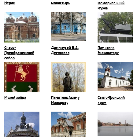
Нерли
монастырь
мемориальный
музей
Спасо-
Дом-музей В.А.
Памятник
Преображенский
Дегтярева
Экскаватору
собор
Музей зайца
Памятник Акиму
Свято-Троицкий
Мальцову
храм