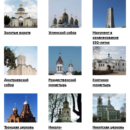
Золотые ворота
Успенский собор
Монумент в
ознаменование
850-летия
Владимира
Дмитриевский
Рождественский
Княгинин
собор
монастырь
монастырь
Троицкая церковь
Николо-
Никитская церковь