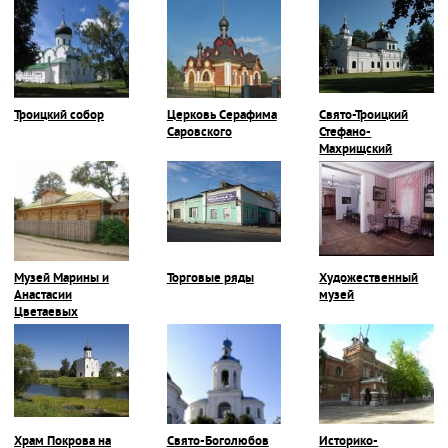
Троицкий собор
Церковь Серафима
Свято-Троицкий
Саровского
Стефано-
Махрищский
монастырь
Музей Марины и
Торговые ряды
Художественный
Анастасии
музей
Цветаевых
Храм Покрова на
Свято-Боголюбов
Историко-