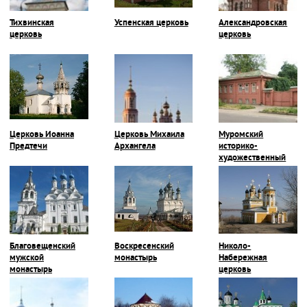
Тихвинская
Успенская церковь
Александровская
церковь
церковь
Церковь Иоанна
Церковь Михаила
Муромский
Предтечи
Архангела
историко-
художественный
музей
Благовещенский
Воскресенский
Николо-
мужской
монастырь
Набережная
монастырь
церковь