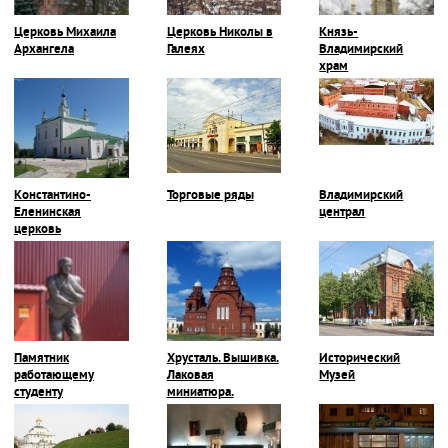
Церковь Михаила
Церковь Николы в
Князь-
Архангела
Галеях
Владимирский
храм
Константино-
Торговые ряды
Владимирский
Еленинская
централ
церковь
Памятник
Хрусталь. Вышивка.
Исторический
работающему
Лаковая
Музей
студенту
миниатюра.