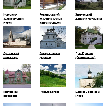
Историко-
Родник, святой
Знаменский
архитектурный
источник Троицы
женский монастырь
музей
Животворящей
Сретенский
Воскресенская
Дом Ершова
монастырь
церковь
(Сапожникова)
Постройки
Пужалова гора
Церковь Бориса и
Гороховца
Глеба