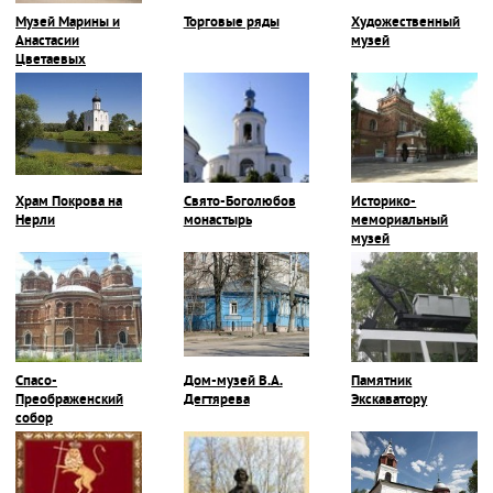
Музей Марины и
Торговые ряды
Художественный
Анастасии
музей
Цветаевых
Храм Покрова на
Свято-Боголюбов
Историко-
Нерли
монастырь
мемориальный
музей
Спасо-
Дом-музей В.А.
Памятник
Преображенский
Дегтярева
Экскаватору
собор