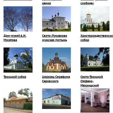
камня
слобода»
Дом-музей А.И.
Свято-Лукианова
Христорождественски
Мусатова
мужская пустынь
собор
Троицкий собор
Церковь Серафима
Свято-Троицкий
Саровского
Стефано-
Махрищский
монастырь