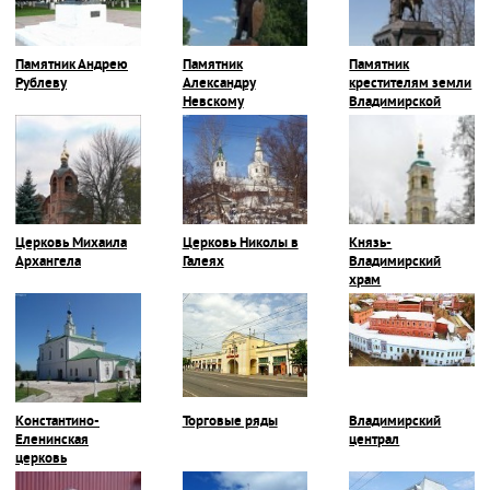
Памятник Андрею
Памятник
Памятник
Рублеву
Александру
крестителям земли
Невскому
Владимирской
Церковь Михаила
Церковь Николы в
Князь-
Архангела
Галеях
Владимирский
храм
Константино-
Торговые ряды
Владимирский
Еленинская
централ
церковь