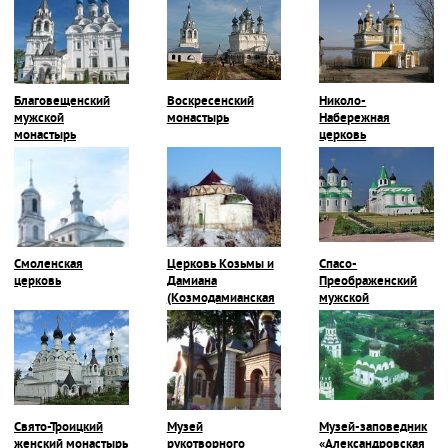
Благовещенский
Воскресенский
Николо-
мужской
монастырь
Набережная
монастырь
церковь
Смоленская
Церковь Козьмы и
Спасо-
церковь
Дамиана
Преображенский
(Козмодамианская
мужской
церковь)
монастырь
Свято-Троицкий
Музей
Музей-заповедник
женский монастырь
рукотворного
«Александровская