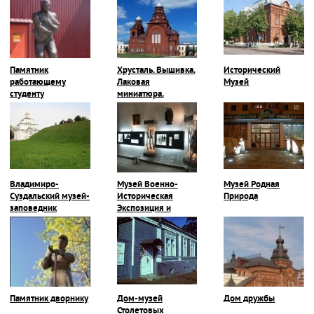
Памятник
Хрусталь. Вышивка.
Исторический
работающему
Лаковая
Музей
студенту
миниатюра.
Владимиро-
Музей Военно-
Музей Родная
Суздальский музей-
Историческая
Природа
заповедник
Экспозиция и
Галерея Героев-
Владимирцев
Памятник дворнику
Дом-музей
Дом дружбы
Столетовых