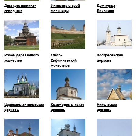
Дом крестьянина-
Интерьер старой
Дом купца
середняка
мельницы
Лихонина
Музей деревянного
Спасо-
Воскресенская
зодчества
Евфимиевский
церковь
монастырь
Цареконстантиновская
Козьмодемьянская
Никольская
церковь
церковь
церковь