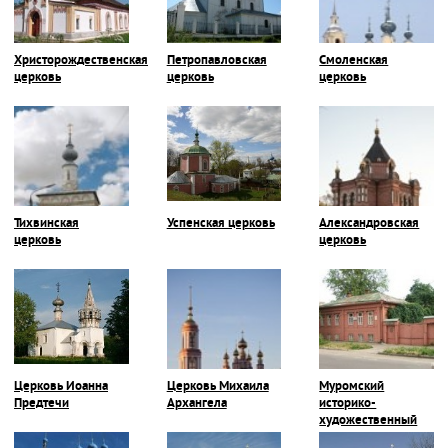
Христорождественская
Петропавловская
Смоленская
церковь
церковь
церковь
Тихвинская
Успенская церковь
Александровская
церковь
церковь
Церковь Иоанна
Церковь Михаила
Муромский
Предтечи
Архангела
историко-
художественный
музей