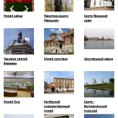
Музей зайца
Памятник Акиму
Свято-Троицкий
Мальцову
храм
Часовня святой
Музей хрусталя
Хрустальный завод
Варвары
Музей Гуся
Мстёрский
Свято -
художественный
Богоявленский
музей
мужской
монастырь