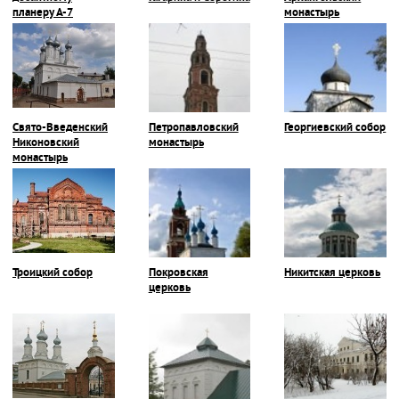
планеру А-7
монастырь
Свято-Введенский
Петропавловский
Георгиевский собор
Никоновский
монастырь
монастырь
Троицкий собор
Покровская
Никитская церковь
церковь