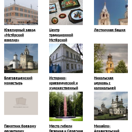
Ювелирный завод
Центр
Лестничная башня
«Мстёрский
традиционной
ювелир»
Мстёрской
миниатюры
Благовещенский
Историко-
Никольская
монастырь
краеведческий и
церковь с
художественный
колокольней
музей
Памятник боевому
Место гибели
Михайло-
десантному
Гагарина и Серегина
Архангельский