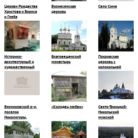
Церкви Рождества
Вознесенская
Село Сима
Христова и Бориса
церковь
и Глеба
Историко-
Благовещенский
Покровская
архитектурный и
монастырь
церковь с
художественный
колокольней
музей
Вязниковский р-н,
«Колодец любви»
Свято-Троицкий-
поселок
Никольский
Никологоры,
мужской
Покровская
монастырь
церковь