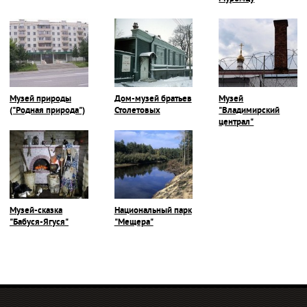
Музей природы
Дом-музей братьев
Музей
("Родная природа")
Столетовых
"Владимирский
централ"
Музей-сказка
Национальный парк
"Бабуся-Ягуся"
"Мещера"