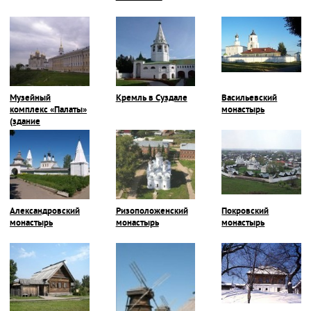
Музейный
Кремль в Суздале
Васильевский
комплекс «Палаты»
монастырь
(здание
Присутственных
мест)
Александровский
Ризоположенский
Покровский
монастырь
монастырь
монастырь