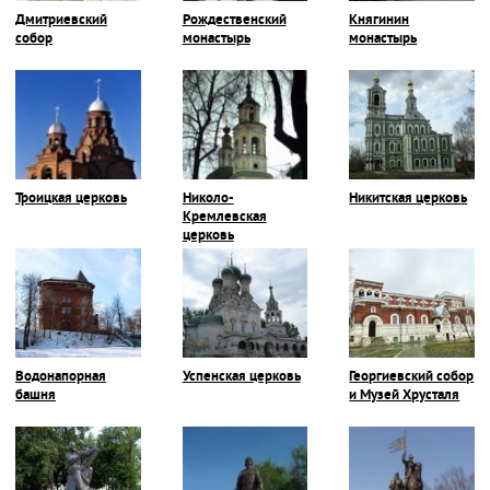
Дмитриевский
Рождественский
Княгинин
собор
монастырь
монастырь
Троицкая церковь
Николо-
Никитская церковь
Кремлевская
церковь
Водонапорная
Успенская церковь
Георгиевский собор
башня
и Музей Хрусталя