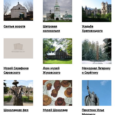
Святые ворота
Шатровая
Усадьба
колокольня
Храповицкого
Музей Серафима
Дом-музей
Мемориал Гагарину
Саровского
Жуковского
и Серёгину
Шоколадная фея
Музей Шоколада
Памятник Илье
Муромцу