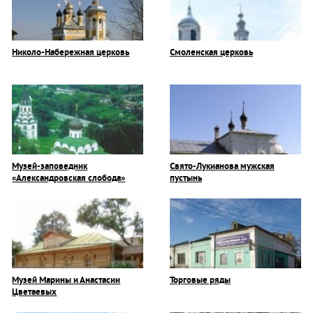
Николо-Набережная церковь
Смоленская церковь
Музей-заповедник
Свято-Лукианова мужская
«Александровская слобода»
пустынь
Музей Марины и Анастасии
Торговые ряды
Цветаевых