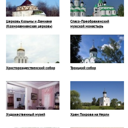
Церковь Козьмы и Дамиана
Спасо-Преображенский
(Козмодамианская церковь)
мужской монастырь
Христорождественский собор
Троицкий собор
Художественный музей
Храм Покрова на Нерли