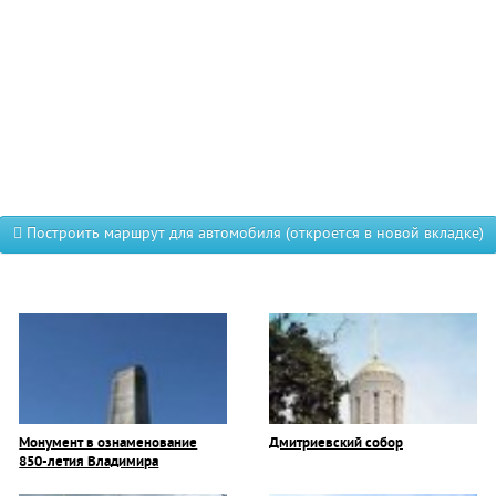
Построить маршрут для автомобиля (откроется в новой вкладке)
Монумент в ознаменование
Дмитриевский собор
850-летия Владимира