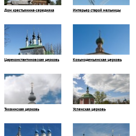
Дом крестьянина-середняка
Интерьер старой мельницы
Цареконстантиновская церковь
Козьмодемьянская церковь
Тихвинская церковь
Успенская церковь