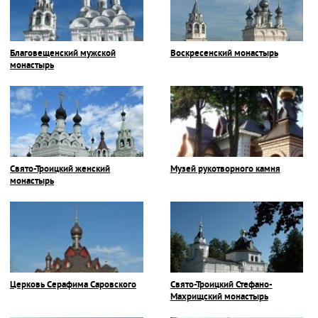
Благовещенский мужской
Воскресенский монастырь
монастырь
Свято-Троицкий женский
Музей рукотворного камня
монастырь
Церковь Серафима Саровского
Свято-Троицкий Стефано-
Махрищский монастырь