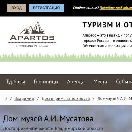
ВХОД
РЕГИСТРАЦИЯ
Сдаёте жилье?
Подайте своё объяв
ТУРИЗМ И О
Апартос — это ваш гид и попу
городов России — в едином к
Объективная информация и 
Турбазы
Гостиницы
Аренда
Места
Событ
/
Владимир
/
Достопримечательности
/
Дом-музей А.И. 
Дом-музей А.И. Мусатова
Достопримечательности Владимирской области