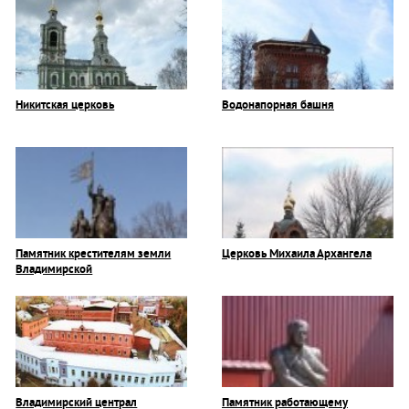
Никитская церковь
Водонапорная башня
Памятник крестителям земли
Церковь Михаила Архангела
Владимирской
Владимирский централ
Памятник работающему