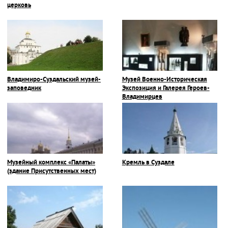
церковь
Владимиро-Суздальский музей-
Музей Военно-Историческая
заповедник
Экспозиция и Галерея Героев-
Владимирцев
Музейный комплекс «Палаты»
Кремль в Суздале
(здание Присутственных мест)