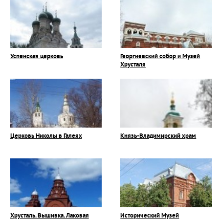
Успенская церковь
Георгиевский собор и Музей
Хрусталя
Церковь Николы в Галеях
Князь-Владимирский храм
Хрусталь. Вышивка. Лаковая
Исторический Музей