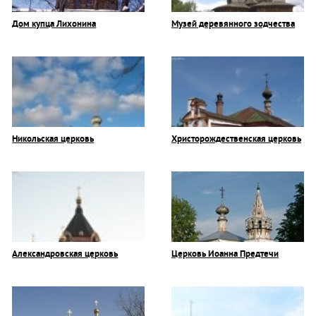
Дом купца Лихонина
Музей деревянного зодчества
Никольская церковь
Христорождественская церковь
Александровская церковь
Церковь Иоанна Предтечи