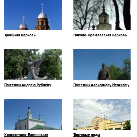
Троицкая церковь
Николо-Кремлевская церковь
Памятник Андрею Рублеву
Памятник Александру Невскому
Константино-Еленинская
Торговые ряды