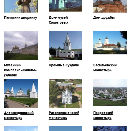
Памятник дворнику
Дом-музей
Дом дружбы
Столетовых
Музейный
Кремль в Суздале
Васильевский
комплекс «Палаты»
монастырь
(здание
Присутственных
мест)
Александровский
Ризоположенский
Покровский
монастырь
монастырь
монастырь