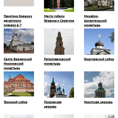
Памятник боевому
Место гибели
Михайло-
десантному
Гагарина и Серегина
Архангельский
планеру А-7
монастырь
Свято-Введенский
Петропавловский
Георгиевский собор
Никоновский
монастырь
монастырь
Троицкий собор
Покровская
Никитская церковь
церковь