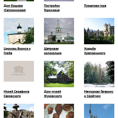
Дом Ершова
Постройки
Пужалова гора
(Сапожникова)
Гороховца
Церковь Бориса и
Шатровая
Усадьба
Глеба
колокольня
Храповицкого
Музей Серафима
Дом-музей
Мемориал Гагарину
Саровского
Жуковского
и Серёгину