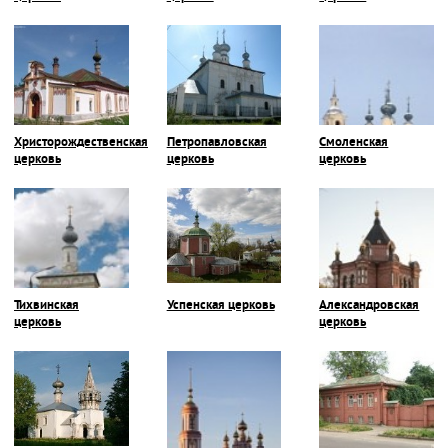
Христорождественская
Петропавловская
Смоленская
церковь
церковь
церковь
Тихвинская
Успенская церковь
Александровская
церковь
церковь