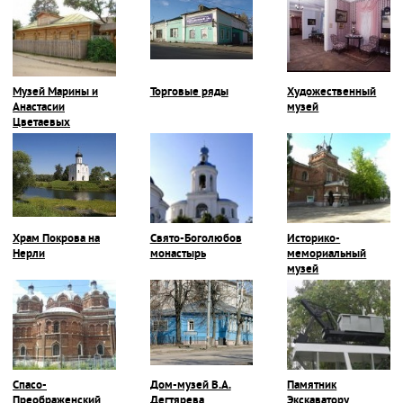
Музей Марины и
Торговые ряды
Художественный
Анастасии
музей
Цветаевых
Храм Покрова на
Свято-Боголюбов
Историко-
Нерли
монастырь
мемориальный
музей
Спасо-
Дом-музей В.А.
Памятник
Преображенский
Дегтярева
Экскаватору