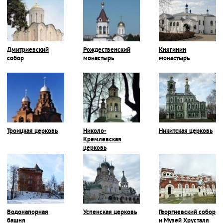
Дмитриевский
Рождественский
Княгинин
собор
монастырь
монастырь
Троицкая церковь
Николо-
Никитская церковь
Кремлевская
церковь
Водонапорная
Успенская церковь
Георгиевский собор
башня
и Музей Хрусталя