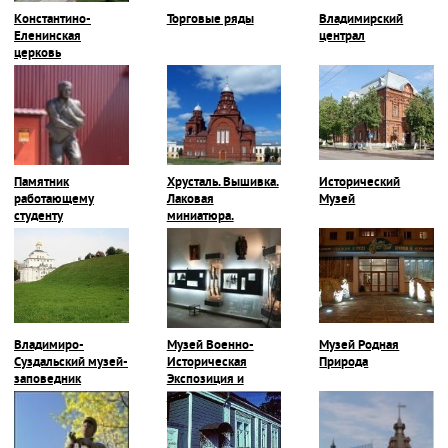
Константино-
Торговые ряды
Владимирский
Еленинская
централ
церковь
Памятник
Хрусталь. Вышивка.
Исторический
работающему
Лаковая
Музей
студенту
миниатюра.
Владимиро-
Музей Военно-
Музей Родная
Суздальский музей-
Историческая
Природа
заповедник
Экспозиция и
Галерея Героев-
Владимирцев