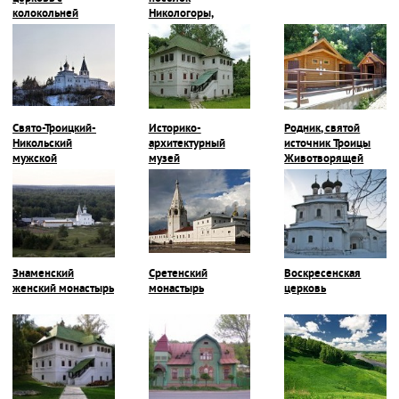
колокольней
Никологоры,
Покровская
церковь
Свято-Троицкий-
Историко-
Родник, святой
Никольский
архитектурный
источник Троицы
мужской
музей
Животворящей
монастырь
Знаменский
Сретенский
Воскресенская
женский монастырь
монастырь
церковь