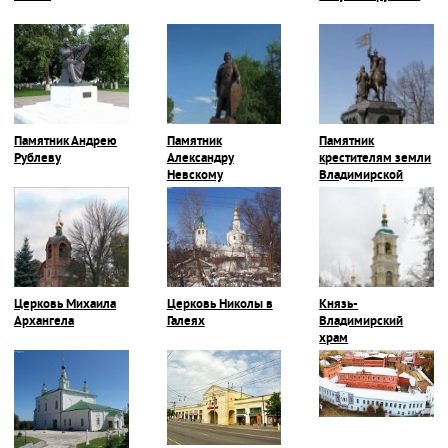
Памятник Андрею
Памятник
Памятник
Рублеву
Александру
крестителям земли
Невскому
Владимирской
Церковь Михаила
Церковь Николы в
Князь-
Архангела
Галеях
Владимирский
храм