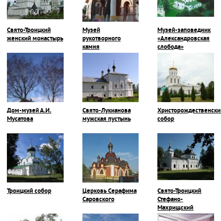
Свято-Троицкий
Музей
Музей-заповедник
женский монастырь
рукотворного
«Александровская
камня
слобода»
Дом-музей А.И.
Свято-Лукианова
Христорождественски
Мусатова
мужская пустынь
собор
Троицкий собор
Церковь Серафима
Свято-Троицкий
Саровского
Стефано-
Махрищский
монастырь