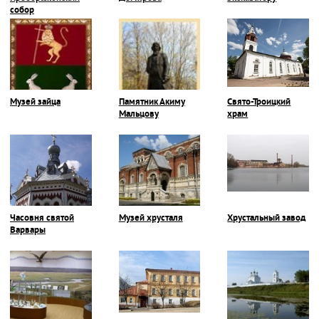
собор
Музей зайца
Памятник Акиму
Свято-Троицкий
Мальцову
храм
Часовня святой
Музей хрусталя
Хрустальный завод
Варвары