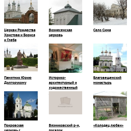
Церкви Рождества
Вознесенская
Село Сима
Христова и Бориса
церковь
и Глеба
Памятник Юрию
Историко-
Благовещенский
Долгорукому
архитектурный и
монастырь
художественный
музей
Покровская
Вязниковский р-н,
«Колодец любви»
церковь с
поселок