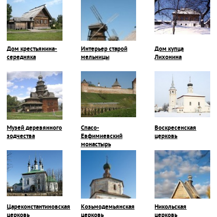
Дом крестьянина-
Интерьер старой
Дом купца
середняка
мельницы
Лихонина
Музей деревянного
Спасо-
Воскресенская
зодчества
Евфимиевский
церковь
монастырь
Цареконстантиновская
Козьмодемьянская
Никольская
церковь
церковь
церковь