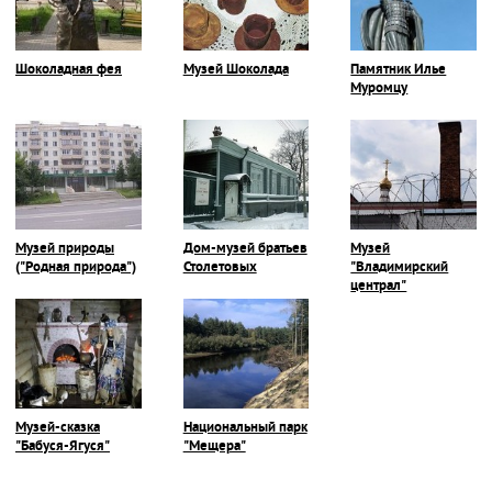
Шоколадная фея
Музей Шоколада
Памятник Илье
Муромцу
Музей природы
Дом-музей братьев
Музей
("Родная природа")
Столетовых
"Владимирский
централ"
Музей-сказка
Национальный парк
"Бабуся-Ягуся"
"Мещера"