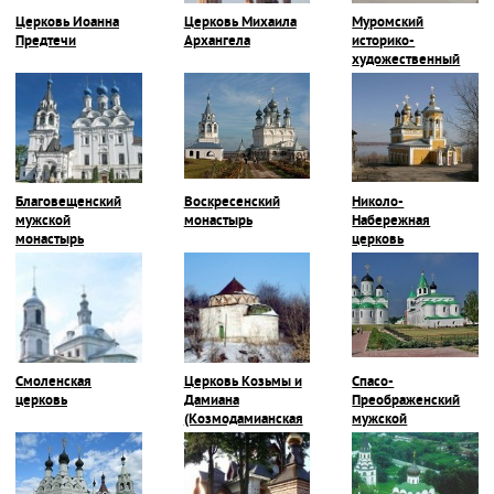
Церковь Иоанна
Церковь Михаила
Муромский
Предтечи
Архангела
историко-
художественный
музей
Благовещенский
Воскресенский
Николо-
мужской
монастырь
Набережная
монастырь
церковь
Смоленская
Церковь Козьмы и
Спасо-
церковь
Дамиана
Преображенский
(Козмодамианская
мужской
церковь)
монастырь