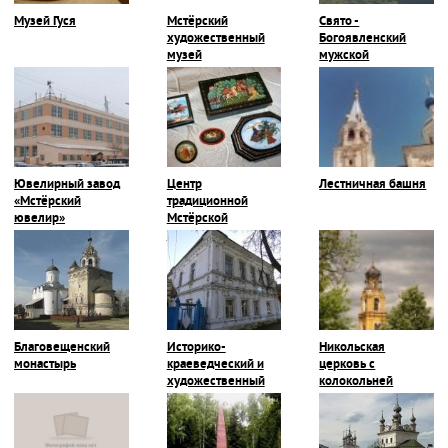
Музей Гуся
Мстёрский
Свято -
художественный
Богоявленский
музей
мужской
монастырь
Ювелирный завод
Центр
Лестничная башня
«Мстёрский
традиционной
ювелир»
Мстёрской
миниатюры
Благовещенский
Историко-
Никольская
монастырь
краеведческий и
церковь с
художественный
колокольней
музей