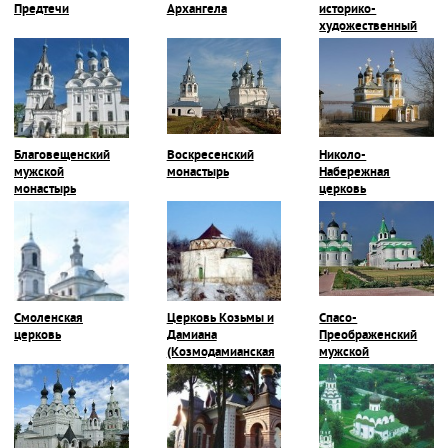
Предтечи
Архангела
историко-
художественный
музей
Благовещенский
Воскресенский
Николо-
мужской
монастырь
Набережная
монастырь
церковь
Смоленская
Церковь Козьмы и
Спасо-
церковь
Дамиана
Преображенский
(Козмодамианская
мужской
церковь)
монастырь