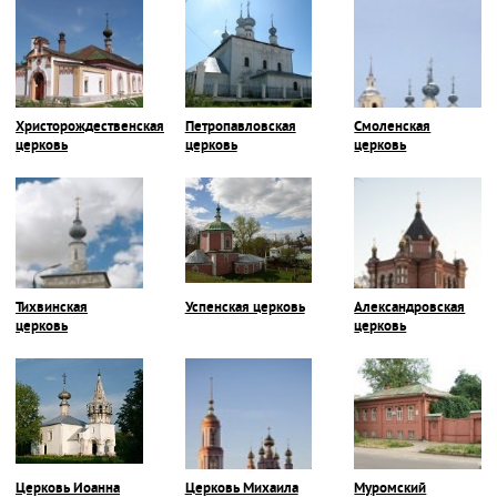
Христорождественская
Петропавловская
Смоленская
церковь
церковь
церковь
Тихвинская
Успенская церковь
Александровская
церковь
церковь
Церковь Иоанна
Церковь Михаила
Муромский