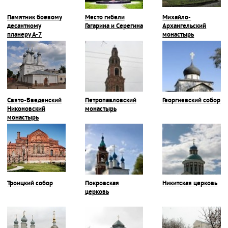
Памятник боевому
Место гибели
Михайло-
десантному
Гагарина и Серегина
Архангельский
планеру А-7
монастырь
Свято-Введенский
Петропавловский
Георгиевский собор
Никоновский
монастырь
монастырь
Троицкий собор
Покровская
Никитская церковь
церковь