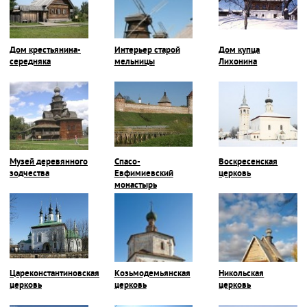
Дом крестьянина-
Интерьер старой
Дом купца
середняка
мельницы
Лихонина
Музей деревянного
Спасо-
Воскресенская
зодчества
Евфимиевский
церковь
монастырь
Цареконстантиновская
Козьмодемьянская
Никольская
церковь
церковь
церковь