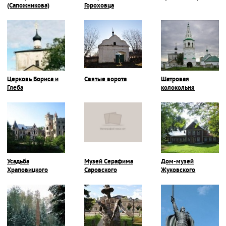
(Сапожникова)
Гороховца
Церковь Бориса и
Святые ворота
Шатровая
Глеба
колокольня
Усадьба
Музей Серафима
Дом-музей
Храповицкого
Саровского
Жуковского