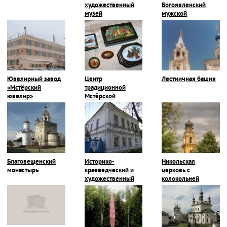
художественный
Богоявленский
музей
мужской
монастырь
Ювелирный завод
Центр
Лестничная башня
«Мстёрский
традиционной
ювелир»
Мстёрской
миниатюры
Благовещенский
Историко-
Никольская
монастырь
краеведческий и
церковь с
художественный
колокольней
музей