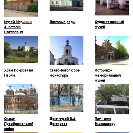
Музей Марины и
Торговые ряды
Художественный
Анастасии
музей
Цветаевых
Храм Покрова на
Свято-Боголюбов
Историко-
Нерли
монастырь
мемориальный
музей
Спасо-
Дом-музей В.А.
Памятник
Преображенский
Дегтярева
Экскаватору
собор