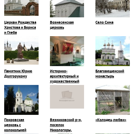
Церкви Рождества
Вознесенская
Село Сима
Христова и Бориса
церковь
и Глеба
Памятник Юрию
Историко-
Благовещенский
Долгорукому
архитектурный и
монастырь
художественный
музей
Покровская
Вязниковский р-н,
«Колодец любви»
церковь с
поселок
колокольней
Никологоры,