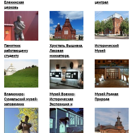
Еленинская
централ
церковь
Памятник
Хрусталь. Вышивка.
Исторический
работающему
Лаковая
Музей
студенту
миниатюра.
Владимиро-
Музей Военно-
Музей Родная
Суздальский музей-
Историческая
Природа
заповедник
Экспозиция и
Галерея Героев-
Владимирцев