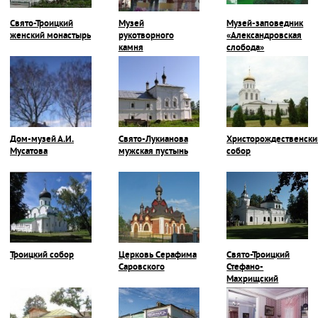
Свято-Троицкий
Музей
Музей-заповедник
женский монастырь
рукотворного
«Александровская
камня
слобода»
Дом-музей А.И.
Свято-Лукианова
Христорождественски
Мусатова
мужская пустынь
собор
Троицкий собор
Церковь Серафима
Свято-Троицкий
Саровского
Стефано-
Махрищский
монастырь