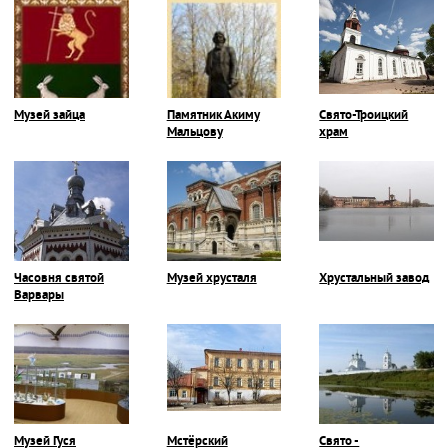
Музей зайца
Памятник Акиму
Свято-Троицкий
Мальцову
храм
Часовня святой
Музей хрусталя
Хрустальный завод
Варвары
Музей Гуся
Мстёрский
Свято -