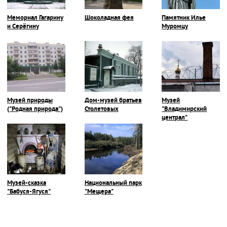
Мемориал Гагарину
Шоколадная фея
Памятник Илье
и Серёгину
Муромцу
Музей природы
Дом-музей братьев
Музей
("Родная природа")
Столетовых
"Владимирский
централ"
Музей-сказка
Национальный парк
"Бабуся-Ягуся"
"Мещера"