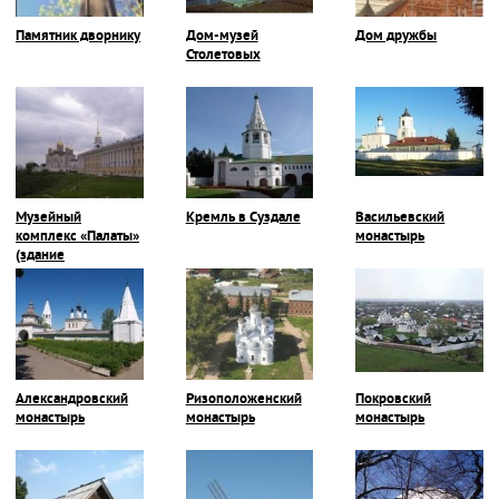
Памятник дворнику
Дом-музей
Дом дружбы
Столетовых
Музейный
Кремль в Суздале
Васильевский
комплекс «Палаты»
монастырь
(здание
Присутственных
мест)
Александровский
Ризоположенский
Покровский
монастырь
монастырь
монастырь