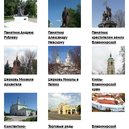
Памятник Андрею
Памятник
Памятник
Рублеву
Александру
крестителям земли
Невскому
Владимирской
Церковь Михаила
Церковь Николы в
Князь-
Архангела
Галеях
Владимирский
храм
Константино-
Торговые ряды
Владимирский