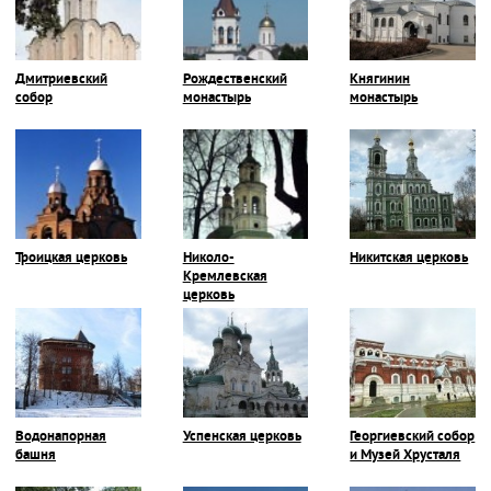
Дмитриевский
Рождественский
Княгинин
собор
монастырь
монастырь
Троицкая церковь
Николо-
Никитская церковь
Кремлевская
церковь
Водонапорная
Успенская церковь
Георгиевский собор
башня
и Музей Хрусталя