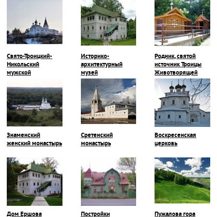
Покровская
церковь
Свято-Троицкий-
Историко-
Родник, святой
Никольский
архитектурный
источник Троицы
мужской
музей
Животворящей
монастырь
Знаменский
Сретенский
Воскресенская
женский монастырь
монастырь
церковь
Дом Ершова
Постройки
Пужалова гора